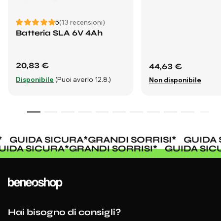
5
(13 recensioni)
Batteria SLA 6V 4Ah
20,83 €
44,63 €
Disponibile
(Puoi averlo 12.8.)
Non disponibile
GUIDA SICURA
*
GRANDI SORRISI
*
GUIDA 
UIDA SICURA
*
GRANDI SORRISI
*
GUIDA SI
Hai bisogno di consigli?