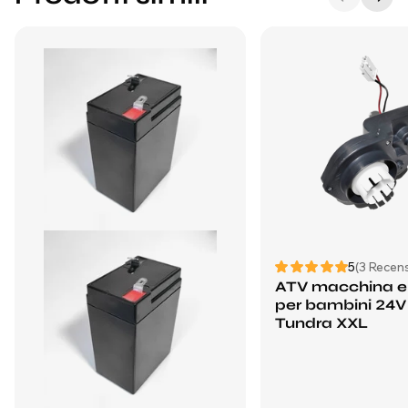
5
(3 Recens
ATV macchina el
per bambini 24V
Tundra XXL