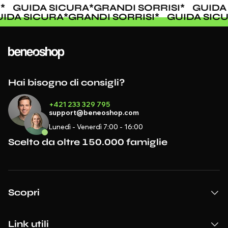
*
GUIDA SICURA
*
GRANDI SORRISI
*
GUIDA 
UIDA SICURA
*
GRANDI SORRISI
*
GUIDA SIC
Hai bisogno di consigli?
+421 233 329 795
support@beneoshop.com
Lunedì - Venerdì 7:00 - 16:00
Scelto da oltre 150.000 famiglie
Scopri
Link utili