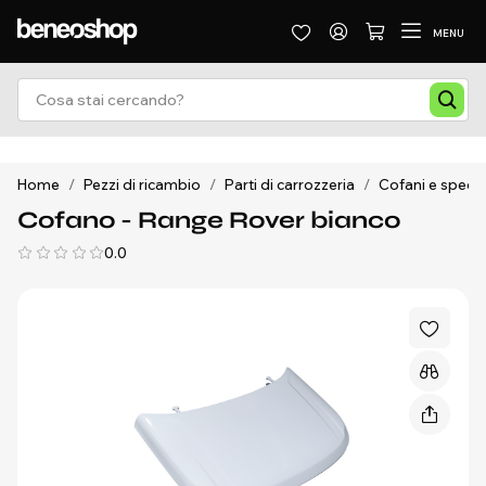
MENU
Home
/
Pezzi di ricambio
/
Parti di carrozzeria
/
Cofani e specchi
Cofano - Range Rover bianco
0.0