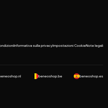
ondizioni
Informativa sulla privacy
Impostazioni Cookie
Note legali
beneoshop.nl
beneoshop.be
beneoshop.es