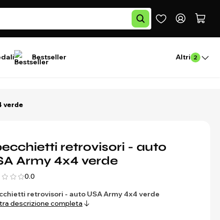
edali
Bestseller
Altri
2
4 verde
ecchietti retrovisori - auto
A Army 4x4 verde
0.0
chietti retrovisori - auto USA Army 4x4 verde
ra descrizione completa