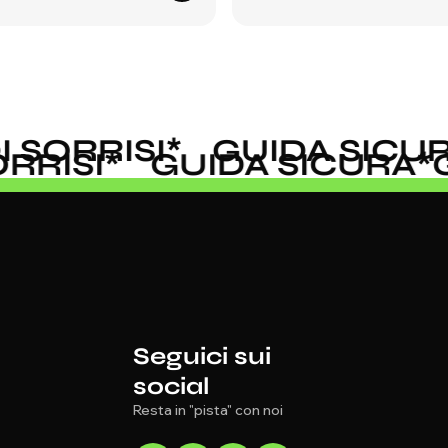
SORRISI
*
GUIDA SICUR
SORRISI
*
GUIDA SICURA
Seguici sui
social
Resta in "pista" con noi