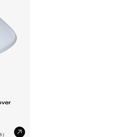
over
8.)