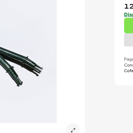
12
Dis
Paga
Cons
Cofa