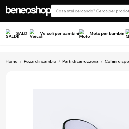
SALDI!
Veicoli per bambini
Moto per bambini
Home
Pezzi di ricambio
Parti di carrozzeria
Cofani e spe
/
/
/