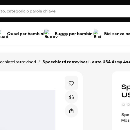
Quad per bambini
Buggy per bambini
Bici senza p
cchietti retrovisori
/
Specchietti retrovisori - auto USA Army 4x
Sp
US
Spec
Most