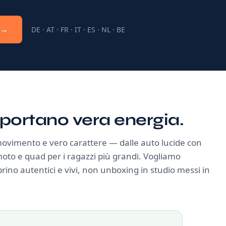
 →
DE · AT · FR · IT · ES · NL · BE
 portano vera energia.
 movimento e vero carattere — dalle auto lucide con
e moto e quad per i ragazzi più grandi. Vogliamo
brino autentici e vivi, non unboxing in studio messi in