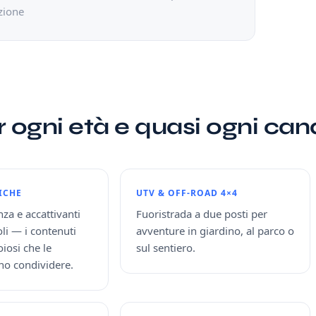
zione
 ogni età e quasi ogni can
ICHE
UTV & OFF-ROAD 4×4
nza e accattivanti
Fuoristrada a due posti per
oli — i contenuti
avventure in giardino, al parco o
iosi che le
sul sentiero.
no condividere.