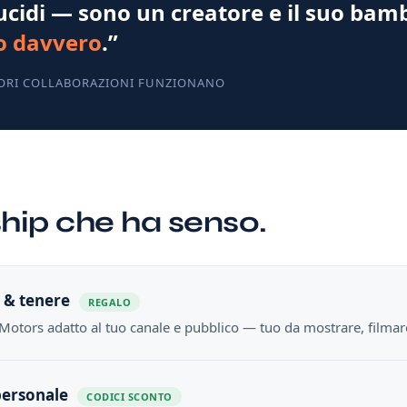
ucidi — sono un creatore e il suo bam
o davvero
.”
IORI COLLABORAZIONI FUNZIONANO
hip che ha senso.
e & tenere
REGALO
Motors adatto al tuo canale e pubblico — tuo da mostrare, filmar
 personale
CODICI SCONTO