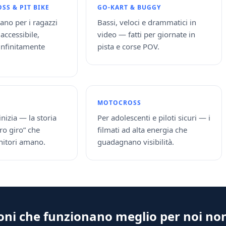
SS & PIT BIKE
GO-KART & BUGGY
iano per i ragazzi
Bassi, veloci e drammatici in
accessibile,
video — fatti per giornate in
infinitamente
pista e corse POV.
MOTOCROSS
nizia — la storia
Per adolescenti e piloti sicuri — i
ro giro” che
filmati ad alta energia che
nitori amano.
guadagnano visibilità.
ioni che funzionano meglio per noi no