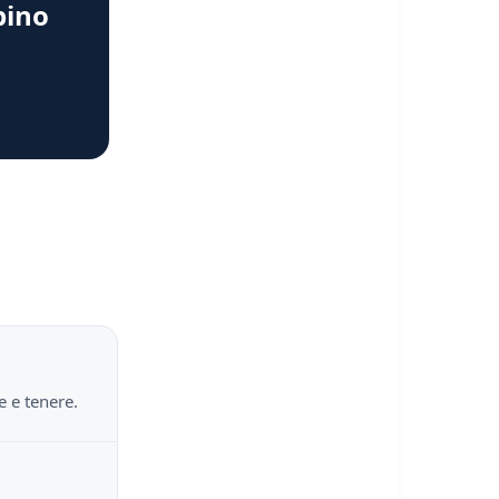
bino
e e tenere.