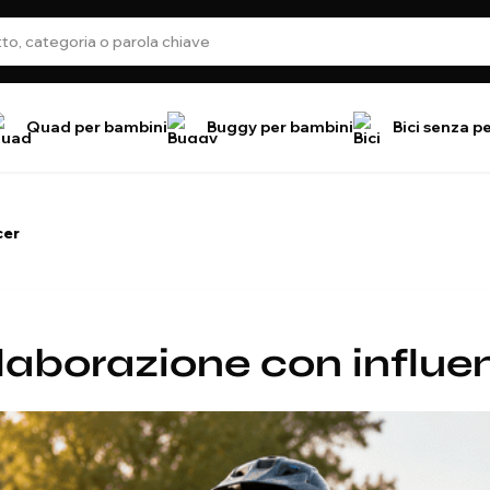
Quad per bambini
Buggy per bambini
Bici senza p
cer
laborazione con influe