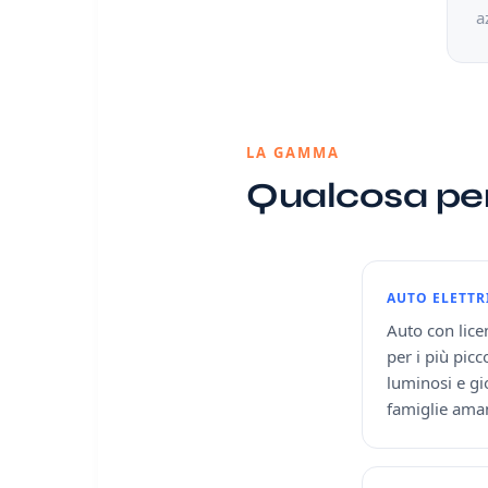
a
LA GAMMA
Qualcosa per
AUTO ELETTR
Auto con lice
per i più picc
luminosi e gio
famiglie ama