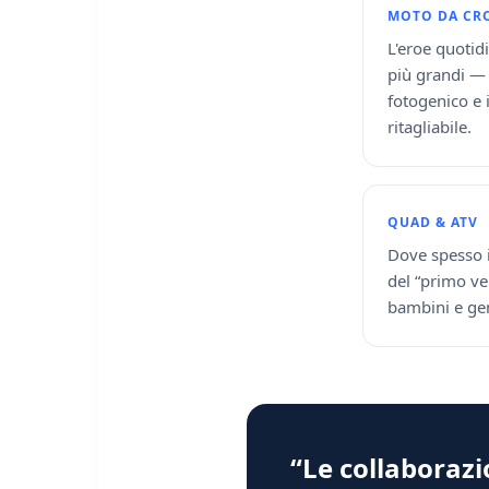
MOTO DA CRO
L'eroe quotid
più grandi — 
fotogenico e 
ritagliabile.
QUAD & ATV
Dove spesso i
del “primo ve
bambini e ge
“Le collaboraz