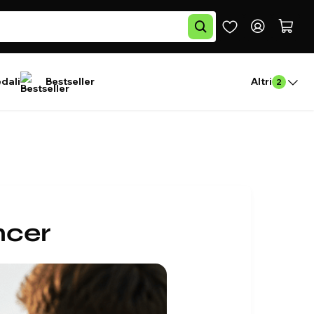
edali
Bestseller
Altri
2
ncer