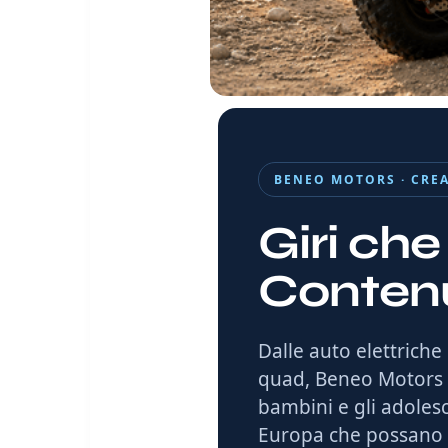
BENEO MOTORS · CRE
Giri ch
Conten
Dalle auto elettriche
quad, Beneo Motors co
bambini e gli adolesc
Europa che possano c