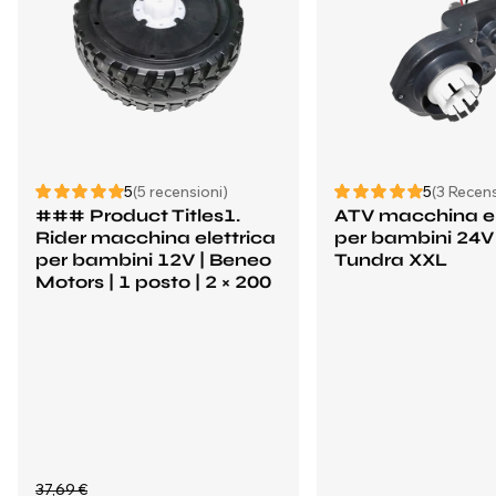
5
(5 recensioni)
5
(3 Recens
### Product Titles1.
ATV macchina el
Rider macchina elettrica
per bambini 24V
per bambini 12V | Beneo
Tundra XXL
Motors | 1 posto | 2 × 200
37,69 €