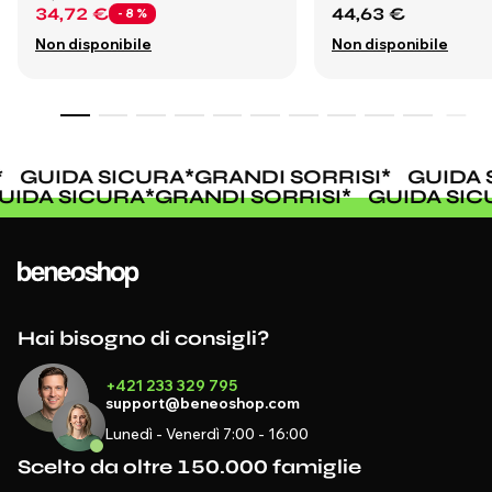
34,72 €
44,63 €
- 8 %
Non disponibile
Non disponibile
GUIDA SICURA
*
GRANDI SORRISI
*
GUIDA 
GUIDA SICURA
*
GRANDI SORRISI
*
GUIDA SI
Hai bisogno di consigli?
+421 233 329 795
support@beneoshop.com
Lunedì - Venerdì 7:00 - 16:00
Scelto da oltre 150.000 famiglie