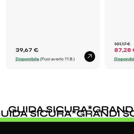
101,17 €
39,67 €
87,28 
Disponibile
(Puoi averlo 11.8.)
Disponibi
GUIDA SICURA
*
GRANDI S
GUIDA SICURA
*
GRANDI 