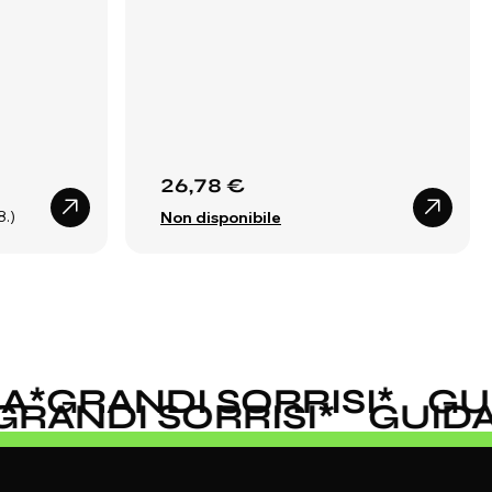
26,78 €
8.)
Non disponibile
*
GRANDI SORRISI
*
GUID
A
*
GRANDI SORRISI
*
GUI