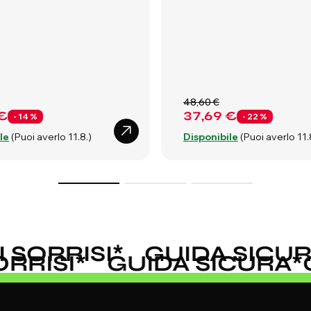
48,60 €
€
37,69 €
- 14 %
- 22 %
le
(Puoi averlo 11.8.)
Disponibile
(Puoi averlo 11.
ORRISI
*
GUIDA SICURA
SORRISI
*
GUIDA SICUR