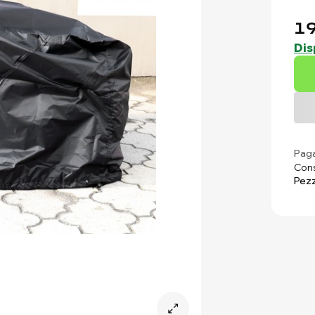
19
Dis
Paga
Cons
Pezz