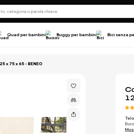
Quad per bambini
Buggy per bambini
Bici senza p
125 x 75 x 65 - BENEO
Co
12
Telo
Bord
Most