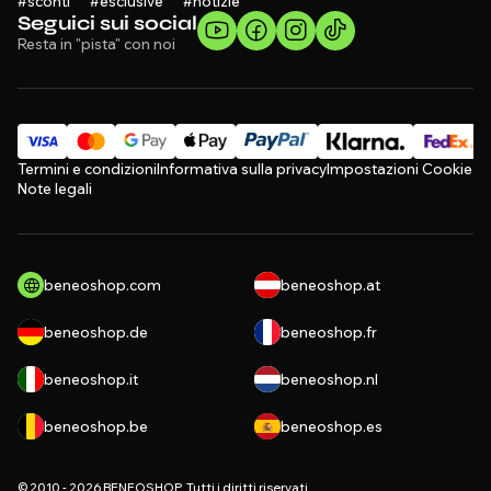
#sconti #esclusive #notizie
Seguici sui social
Resta in "pista" con noi
Termini e condizioni
Informativa sulla privacy
Impostazioni Cookie
Note legali
beneoshop.com
beneoshop.at
beneoshop.de
beneoshop.fr
beneoshop.it
beneoshop.nl
beneoshop.be
beneoshop.es
© 2010 - 2026 BENEOSHOP, Tutti i diritti riservati