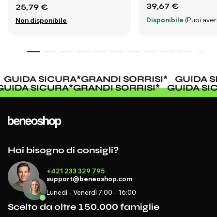
39,67 €
25,79 €
Disponibile
(Puoi averl
Non disponibile
GUIDA SICURA
*
GRANDI SORRISI
*
GUIDA S
GUIDA SICURA
*
GRANDI SORRISI
*
GUIDA S
Hai bisogno di consigli?
+421 233 329 795
support@beneoshop.com
Lunedì - Venerdì 7:00 - 16:00
Scelto da oltre 150.000 famiglie