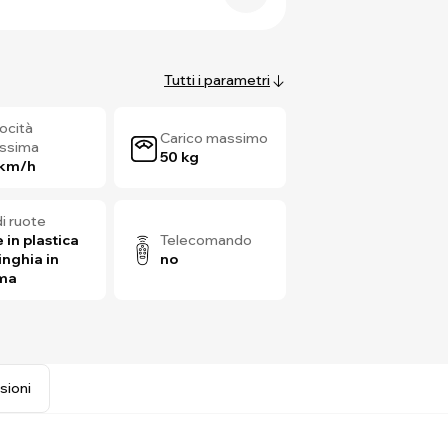
Tutti i parametri
ocità
Carico massimo
ssima
50 kg
 km/h
di ruote
 in plastica
Telecomando
inghia in
no
ma
sioni