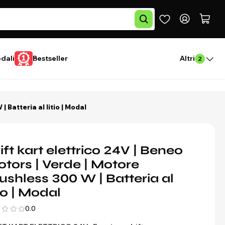
edali
Bestseller
Altri
2
 Batteria al litio | Modal
ift kart elettrico 24V | Beneo
tors | Verde | Motore
ushless 300 W | Batteria al
tio | Modal
0.0