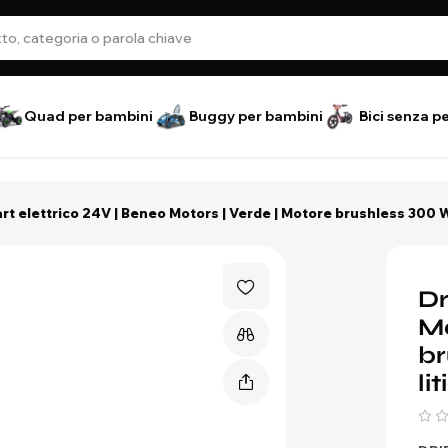
Quad per bambini
Buggy per bambini
Bici senza p
art elettrico 24V | Beneo Motors | Verde | Motore brushless 300 W |
Dr
Mo
br
li