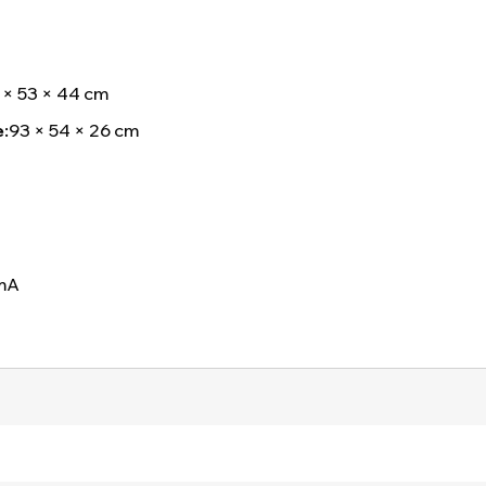
 × 53 × 44 cm
:
93 × 54 × 26 cm
 mA