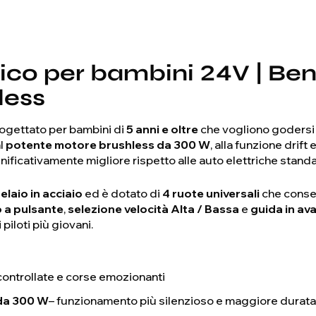
rico per bambini 24V | Be
less
ogettato per bambini di
5 anni e oltre
che vogliono godersi 
al
potente motore brushless da 300 W
, alla funzione drift 
nificativamente migliore rispetto alle auto elettriche standa
elaio in acciaio
ed è dotato di
4 ruote universali
che consen
 a pulsante
,
selezione velocità Alta / Bassa
e
guida in ava
piloti più giovani.
controllate e corse emozionanti
da 300 W
– funzionamento più silenzioso e maggiore durata