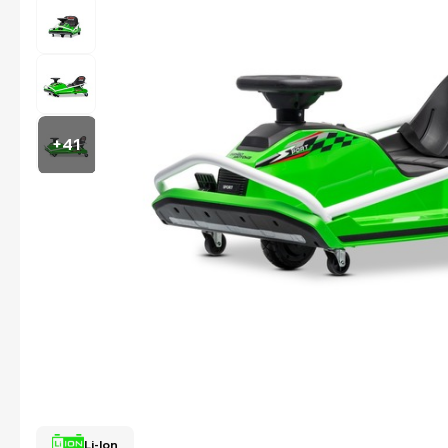
+41
Li-Ion