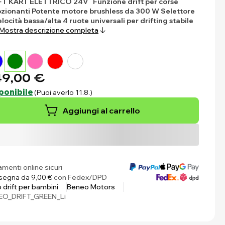
FT KART ELETTRICO 24V
Funzione drift per corse
zionanti
Potente motore brushless da 300 W
Selettore
elocità bassa/alta
4 ruote universali per drifting stabile
Mostra descrizione completa
9,00 €
ponibile
(Puoi averlo 11.8.)
Aggiungi al carrello
menti online sicuri
egna da 9,00 €
con Fedex/DPD
 drift per bambini
Beneo Motors
EO_DRIFT_GREEN_Li