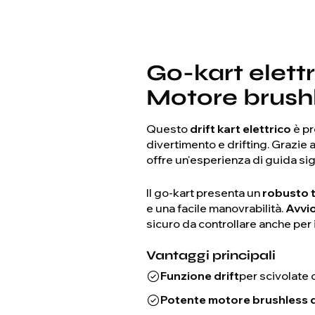
Go-kart elett
Motore brush
Questo
drift kart elettrico
è pr
divertimento e drifting. Grazie 
offre un'esperienza di guida sig
Il go-kart presenta un
robusto t
e una facile manovrabilità.
Avvio
sicuro da controllare anche per i 
Vantaggi principali
Funzione drift
per scivolate 
Potente motore brushless 