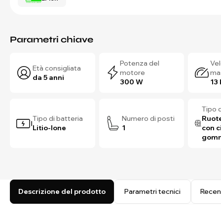
Parametri chiave
Potenza del
Vel
Età consigliata
motore
ma
da 5 anni
300 W
13
Tipo 
Tipo di batteria
Numero di posti
Ruote
Litio-Ione
1
con c
gom
Descrizione del prodotto
Parametri tecnici
Recen