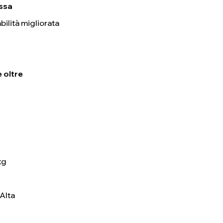
assa
bilità migliorata
e oltre
kg
Alta