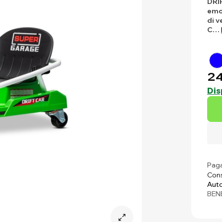
DRI
emo
di v
C…
24
Dis
Paga
Cons
Auto
BEN