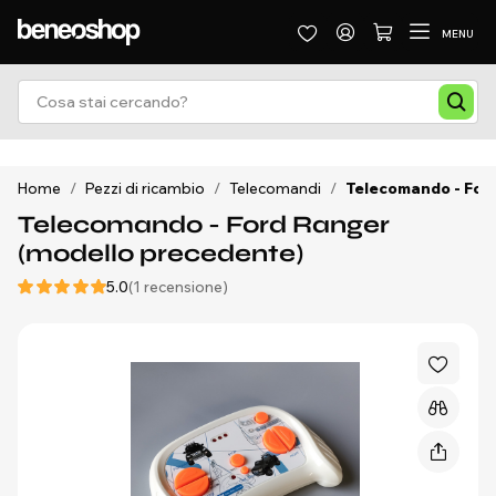
MENU
Home
/
Pezzi di ricambio
/
Telecomandi
/
Telecomando - Ford
Telecomando - Ford Ranger
(modello precedente)
5.0
(1 recensione)