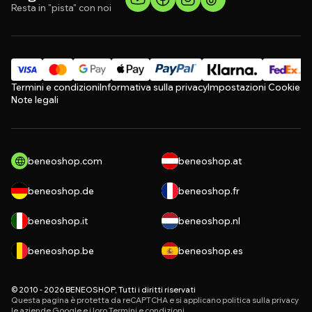
Resta in "pista" con noi
Termini e condizioni
Informativa sulla privacy
Impostazioni Cookie
Note legali
beneoshop.com
beneoshop.at
beneoshop.de
beneoshop.fr
beneoshop.it
beneoshop.nl
beneoshop.be
beneoshop.es
© 2010 - 2026 BENEOSHOP, Tutti i diritti riservati
Questa pagina è protetta da reCAPTCHA e si applicano
politica sulla privacy
le aziende Google e i loro
Termini e condizioni
.