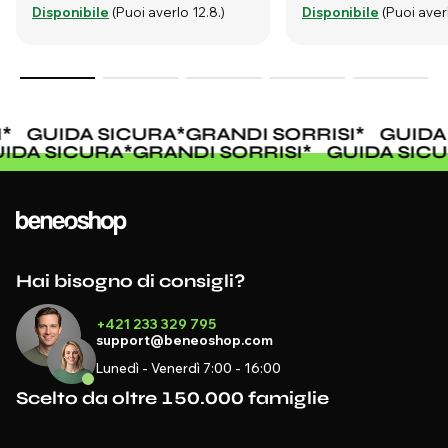
Disponibile
(Puoi averlo 12.8.)
Disponibile
(Puoi averl
*
GUIDA SICURA
*
GRANDI SORRISI
*
GUIDA
UIDA SICURA
*
GRANDI SORRISI
*
GUIDA SIC
Hai bisogno di consigli?
+421 233 329 795
support@beneoshop.com
Lunedì - Venerdì 7:00 - 16:00
Scelto da oltre 150.000 famiglie