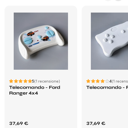
5
(1 recensione)
4
(1 recen
Telecomando - Ford
Telecomando - 
Ranger 4x4
37,69 €
37,69 €