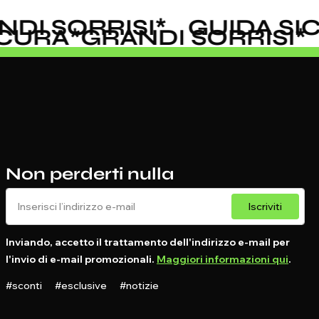
I SORRISI
*
GUIDA SIC
SICURA
*
GRANDI SORRIS
Non perderti nulla
Iscriviti
Inviando, accetto il trattamento dell'indirizzo e-mail per
l'invio di e-mail promozionali.
Maggiori informazioni qui
.
#sconti #esclusive #notizie