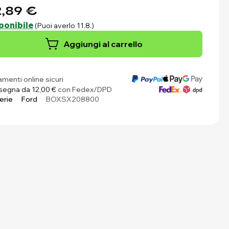
,89 €
ponibile
(Puoi averlo 11.8.)
Aggiungi al carrello
menti online sicuri
egna da 12,00 €
con Fedex/DPD
erie
Ford
BOXSX208800