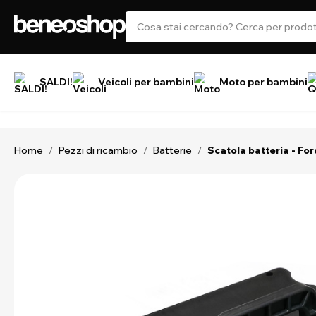
SALDI!
Veicoli per bambini
Moto per bambini
Home
Pezzi di ricambio
Batterie
/
/
/
Scatola batteria - Fo