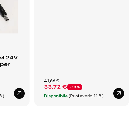
EM 24V
 per
41,66 €
33,72 €
- 19 %
8.)
Disponibile
(Puoi averlo 11.8.)