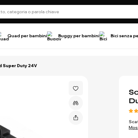
Quad per bambini
Buggy per bambini
Bici senza p
rd Super Duty 24V
Sc
D
Scat
Most