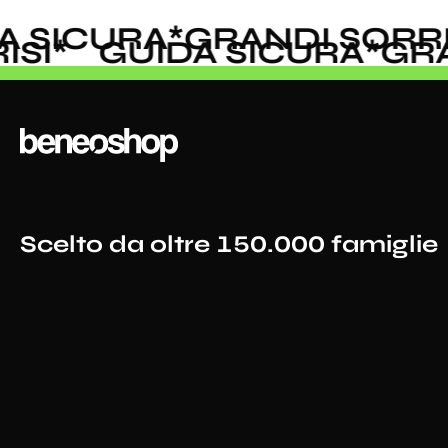
 SICURA
*
GRANDI SORRIS
RRISI
*
GUIDA SICURA
*
G
Scelto da oltre 150.000 famiglie