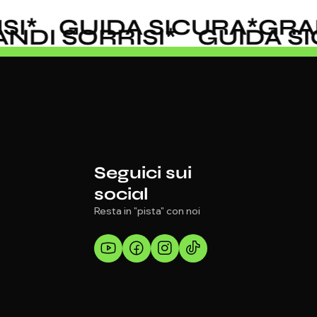
I
*
GUIDA SICURA
*
GRAND
RANDI SORRISI
*
GUIDA 
Seguici sui
social
Resta in "pista" con noi