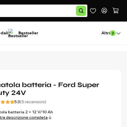
edali
Bestseller
Altri
2
atola batteria - Ford Super
uty 24V
5.0
(5 recensioni)
ola batteria 2 × 12 V/10 Ah
ra descrizione completa