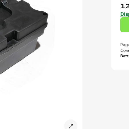
12
Dis
Paga
Cons
Batt