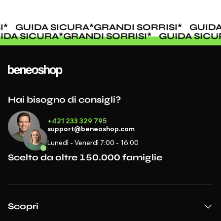
*
GUIDA SICURA
*
GRANDI SORRISI
*
GUIDA
UIDA SICURA
*
GRANDI SORRISI
*
GUIDA SIC
Hai bisogno di consigli?
+421 233 329 795
support@beneoshop.com
Lunedì - Venerdì 7:00 - 16:00
Scelto da oltre 150.000 famiglie
Scopri