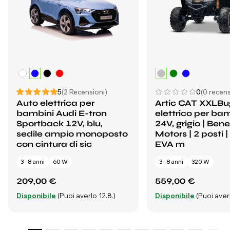
5
(2 Recensioni)
0
(0 recens
Auto elettrica per
Artic CAT XXLB
bambini Audi E-tron
elettrico per ba
Sportback 12V, blu,
24V, grigio | Ben
sedile ampio monoposto
Motors | 2 posti 
con cintura di sic
EVA m
3 - 8 anni
60 W
3 - 8 anni
320 W
209,00 €
559,00 €
Disponibile
(Puoi averlo 12.8.)
Disponibile
(Puoi averl