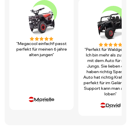
"Megacool einfach!! passt
perfekt für meinen 6 jahre
"Perfekt für Waldgegen
alten jungen"
Ich bin mehr als zufrie
mit dem Auto für mei
Jungs. Sie lieben es u
haben richtig Spass! D
Auto hat richtig Kraft und
perfekt für im Gelände.
Support kann man auch 
loben"
Marielle
29 apr 2026
David
1 mag 2026