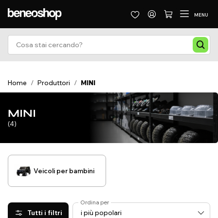
MENU
Home
/
Produttori
/
MINI
MINI
(4)
Veicoli per bambini
Ordina per
Tutti i filtri