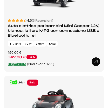
4.5
(3 Recensioni)
Auto elettrica per bambini Mini Cooper 12V,
bianca, lettore MP3 con connessione USB e
Bluetooth, tel
3 - 7 anni
70 W
5 km/h
30 kg
159,00 €
149,00 €
- 6 %
Disponibile
(Puoi averlo 12.8.)
Li-Ion
Saldi