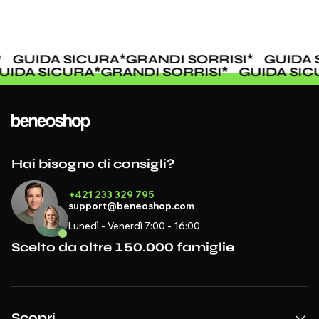
GUIDA SICURA
*
GRANDI SORRISI
*
GUIDA 
GUIDA SICURA
*
GRANDI SORRISI
*
GUIDA SI
Hai bisogno di consigli?
+421 233 329 795
support@beneoshop.com
Lunedì - Venerdì 7:00 - 16:00
Scelto da oltre 150.000 famiglie
Scopri