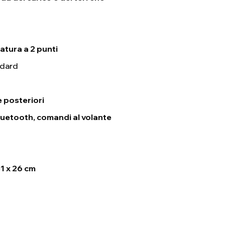
atura a 2 punti
ndard
e posteriori
luetooth, comandi al volante
51 x 26 cm