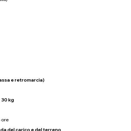
assa e retromarcia)
a 30 kg
 ore
a del carico e del terreno