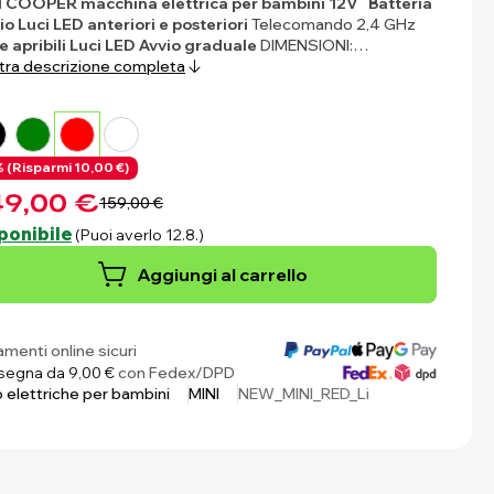
I COOPER macchina elettrica per bambini 12V
Batteria
tio
Luci LED anteriori e posteriori
Telecomando 2,4 GHz
e apribili
Luci LED
Avvio graduale
DIMENSIONI:…
ra descrizione completa
 (
Risparmi
10,00 €)
9,00 €
159,00 €
ponibile
(Puoi averlo 12.8.)
Aggiungi al carrello
menti online sicuri
egna da 9,00 €
con Fedex/DPD
 elettriche per bambini
MINI
NEW_MINI_RED_Li