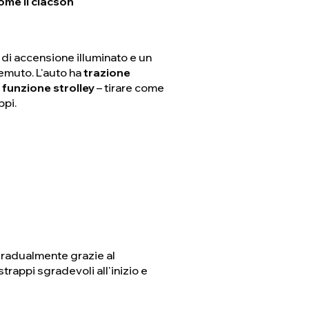
come il clacson
e di accensione illuminato e un
emuto. L'auto ha
trazione
a
funzione strolley
– tirare come
ppi.
gradualmente grazie al
trappi sgradevoli all'inizio e