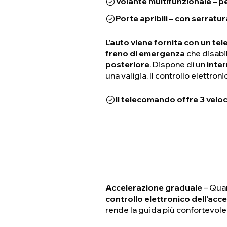
Volante multifunzionale – pe
Porte apribili – con serratur
L'auto viene fornita con un t
freno di emergenza
che disabi
posteriore
. Dispone di un
inter
una valigia. Il controllo elettro
Il telecomando offre 3 veloci
Accelerazione graduale
– Quan
controllo elettronico dell'ac
rende la guida più confortevole