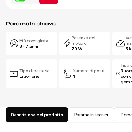
Parametri chiave
Potenza del
Vel
Età consigliata
motore
ma
3 - 7 anni
70 W
5 
Tipo 
Tipo di batteria
Numero di posti
Ruote
Litio-Ione
1
con c
gom
Descrizione del prodotto
Parametri tecnici
Doma