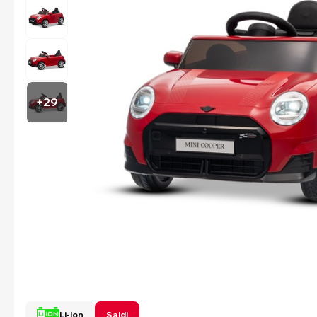
+29
Li-Ion
Saldi