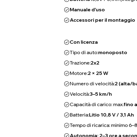
Manuale d'uso
Accessori per il montaggio
Con licenza
Tipo di auto:
monoposto
Trazione:
2x2
Motore:
2 × 25 W
Numero di velocità:
2 (alta/b
Velocità:
3–5 km/h
Capacità di carico: max.
fino 
Batteria:
Litio 10,8 V / 3,1 Ah
Tempo di ricarica: minimo 6–8
Autonomia: 2–3 ore a second