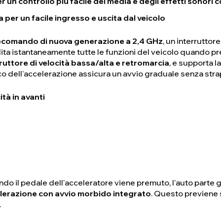
r un controllo più facile dei media e degli effetti sonori 
a per un facile ingresso e uscita dal veicolo
elecomando di nuova generazione a 2,4 GHz
, un interruttor
lita istantaneamente tutte le funzioni del veicolo quando pr
ruttore di velocità bassa/alta e retromarcia
, e supporta l
nico dell'accelerazione assicura un avvio graduale senza stra
tà in avanti
do il pedale dell'acceleratore viene premuto, l'auto parte 
celerazione con avvio morbido integrato
. Questo previene s
.