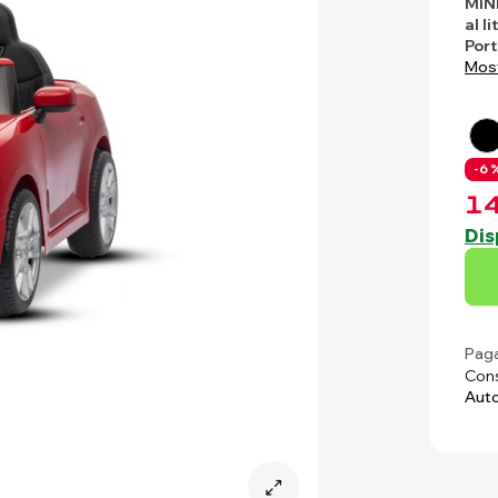
MIN
al li
Port
Most
-6 %
14
Dis
Paga
Cons
Auto