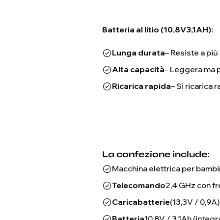
Batteria al litio (10,8V3,1AH):
Lunga durata
– Resiste a più c
Alta capacità
– Leggera ma 
Ricarica rapida
– Si ricarica
La confezione include:
Macchina elettrica per bambi
Telecomando
2,4 GHz con f
Caricabatterie
(13,3V / 0,9A)
Batteria
10,8V / 3,1Ah (integr