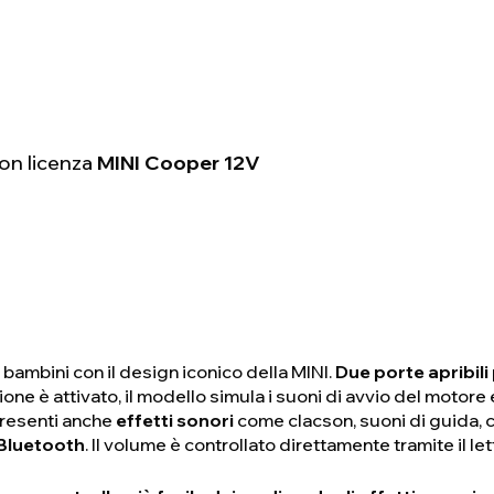
con licenza
MINI Cooper 12V
bambini con il design iconico della MINI.
Due porte apribili
one è attivato, il modello simula i suoni di avvio del motore 
presenti anche
effetti sonori
come clacson, suoni di guida, c
Bluetooth
. Il volume è controllato direttamente tramite il l