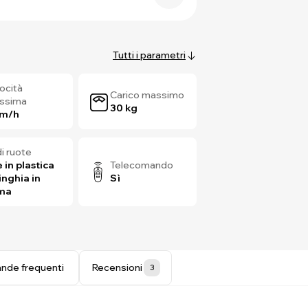
Tutti i parametri
ocità
Carico massimo
ssima
30 kg
km/h
di ruote
 in plastica
Telecomando
inghia in
Sì
ma
nde frequenti
Recensioni
3