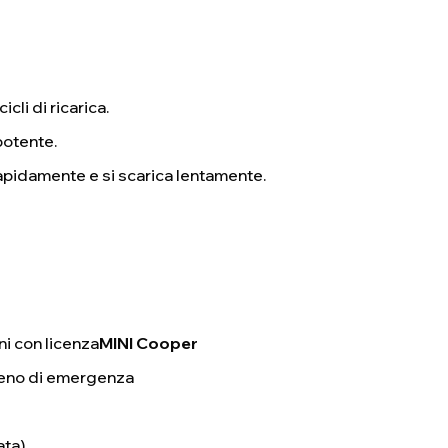
icli di ricarica.
potente.
 rapidamente e si scarica lentamente.
ni con licenza
MINI Cooper
reno di emergenza
ata)