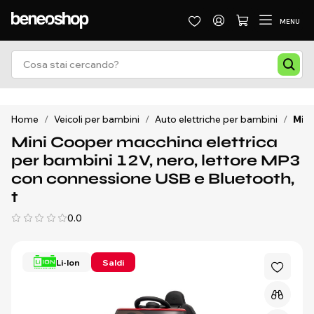
MENU
Home
/
Veicoli per bambini
/
Auto elettriche per bambini
/
Mini
Mini Cooper macchina elettrica
per bambini 12V, nero, lettore MP3
con connessione USB e Bluetooth,
t
0.0
Li-Ion
Saldi