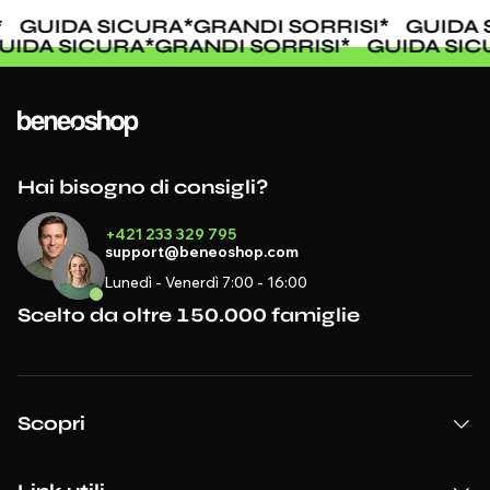
GUIDA SICURA
*
GRANDI SORRISI
*
GUIDA S
GUIDA SICURA
*
GRANDI SORRISI
*
GUIDA SI
Hai bisogno di consigli?
+421 233 329 795
support@beneoshop.com
Lunedì - Venerdì 7:00 - 16:00
Scelto da oltre 150.000 famiglie
Scopri