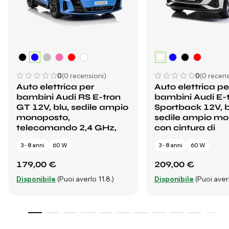
0
(0 recensioni)
0
(0 recens
Auto elettrica per
Auto elettrica pe
bambini Audi RS E-tron
bambini Audi E-
GT 12V, blu, sedile ampio
Sportback 12V, 
monoposto,
sedile ampio m
telecomando 2,4 GHz,
con cintura di
3 - 8 anni
60 W
3 - 8 anni
60 W
179,00 €
209,00 €
Disponibile
(Puoi averlo 11.8.)
Disponibile
(Puoi averl