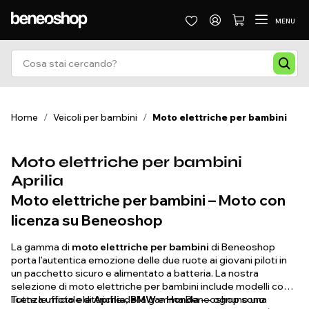
MENU
Home
/
Veicoli per bambini
/
Moto elettriche per bambini
Moto elettriche per bambini
Aprilia
Moto elettriche per bambini – Moto con
licenza su Beneoshop
La gamma di
moto elettriche per bambini
di Beneoshop
porta l'autentica emozione delle due ruote ai giovani piloti in
un pacchetto sicuro e alimentato a batteria. La nostra
selezione di moto elettriche per bambini include modelli con
licenza ufficiale di
Tutte le moto elettriche della gamma Beneoshop sono
Aprilia, BMW
e
Honda
— ognuno una