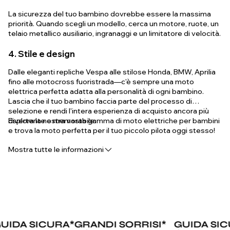
La sicurezza del tuo bambino dovrebbe essere la massima
priorità. Quando scegli un modello, cerca un motore, ruote, un
telaio metallico ausiliario, ingranaggi e un limitatore di velocità.
4. Stile e design
Dalle eleganti repliche Vespa alle stilose Honda, BMW, Aprilia
fino alle motocross fuoristrada—c'è sempre una moto
elettrica perfetta adatta alla personalità di ogni bambino.
Lascia che il tuo bambino faccia parte del processo di
selezione e rendi l'intera esperienza di acquisto ancora più
divertente e memorabile.
Esplora la nostra vasta gamma di moto elettriche per bambini
e trova la moto perfetta per il tuo piccolo pilota oggi stesso!
Mostra tutte le informazioni
IDA SICURA
*
GRANDI SORRISI
*
GUIDA SIC