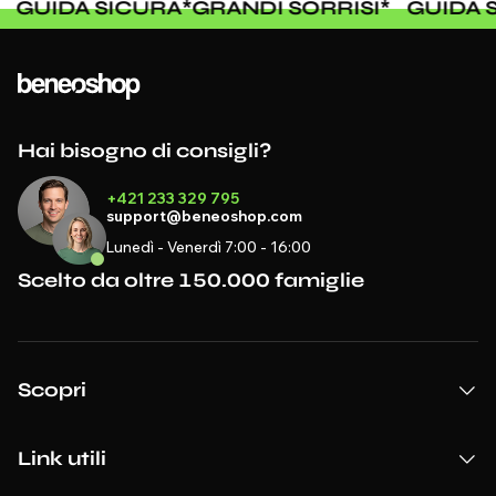
I
*
GUIDA SICURA
*
GRANDI SORRISI
*
GUIDA
Hai bisogno di consigli?
+421 233 329 795
support@beneoshop.com
Lunedì - Venerdì 7:00 - 16:00
Scelto da oltre 150.000 famiglie
Scopri
Link utili