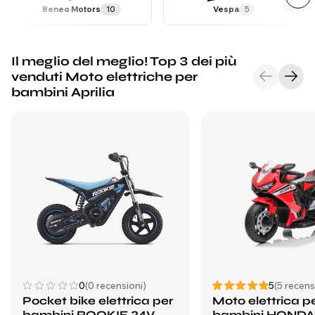
Beneo Motors
10
Vespa
5
Il meglio del meglio! Top 3 dei più
venduti Moto elettriche per
bambini Aprilia
0
(0 recensioni)
5
(5 recens
Pocket bike elettrica per
Moto elettrica p
bambini ROOKIE 24V
bambini HONDA