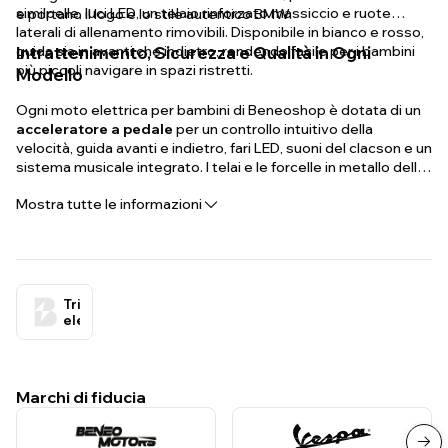
similpelle, luci LED, un telaio rinforzato massiccio e ruote
e portano il logo e lo stile autentico BMW.
laterali di allenamento rimovibili. Disponibile in bianco e rosso,
guida sia in avanti che indietro, rendendo facile per i bambini
Intrattenimento, Sicurezza e Qualità in Ogni
più piccoli navigare in spazi ristretti.
Modello
Ogni moto elettrica per bambini di Beneoshop è dotata di un
acceleratore a pedale
per un controllo intuitivo della
velocità, guida avanti e indietro, fari LED, suoni del clacson e un
sistema musicale integrato. I telai e le forcelle in metallo delle
gamme Aprilia e BMW conferiscono a queste moto
Mostra tutte le informazioni
un'integrità strutturale che le distingue dalle alternative in
plastica più economiche. Queste sono moto elettriche che
sembrano, si sentono e si guidano come quelle reali — e su
Beneoshop, questo è esattamente lo standard a cui teniamo
ogni prodotto.
Tricicli
elettrici
Marchi di fiducia