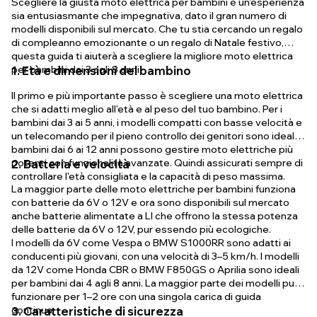
Scegliere la giusta moto elettrica per bambini è un'esperienza
sia entusiasmante che impegnativa, dato il gran numero di
modelli disponibili sul mercato. Che tu stia cercando un regalo
di compleanno emozionante o un regalo di Natale festivo,
questa guida ti aiuterà a scegliere la migliore moto elettrica
per bambini dai 3 agli 8 anni.
1. Età e dimensioni del bambino
Il primo e più importante passo è scegliere una moto elettrica
che si adatti meglio all'età e al peso del tuo bambino. Per i
bambini dai 3 ai 5 anni, i modelli compatti con basse velocità e
un telecomando per il pieno controllo dei genitori sono ideali. I
bambini dai 6 ai 12 anni possono gestire moto elettriche più
potenti con funzionalità avanzate. Quindi assicurati sempre di
2. Batteria e velocità
controllare l'età consigliata e la capacità di peso massima.
La maggior parte delle moto elettriche per bambini funziona
con batterie da 6V o 12V e ora sono disponibili sul mercato
anche batterie alimentate a LI che offrono la stessa potenza
delle batterie da 6V o 12V, pur essendo più ecologiche.
I modelli da 6V come Vespa o BMW S1000RR sono adatti ai
conducenti più giovani, con una velocità di 3–5 km/h. I modelli
da 12V come Honda CBR o BMW F850GS o Aprilia sono ideali
per bambini dai 4 agli 8 anni. La maggior parte dei modelli può
funzionare per 1–2 ore con una singola carica di guida
continua.
3. Caratteristiche di sicurezza