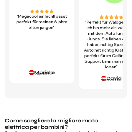
"Megacool einfach!! passt
perfekt für meinen 6 jahre
"Perfekt für Waldgegen
alten jungen"
Ich bin mehr als zufrie
mit dem Auto für mei
Jungs. Sie lieben es u
haben richtig Spass! D
Auto hat richtig Kraft und
perfekt für im Gelände.
Support kann man auch 
loben"
Marielle
29 apr 2026
David
1 mag 2026
Come scegliere la migliore moto
elettrica per bambini?