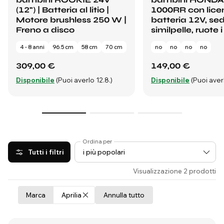
(12") | Batteria al litio |
1000RR con lice
Motore brushless 250 W |
batteria 12V, sedi
Freno a disco
similpelle, ruote i
4 - 8 anni
96.5 cm
58 cm
70 cm
no
no
no
no
309,00 €
149,00 €
Disponibile
(Puoi averlo 12.8.)
Disponibile
(Puoi averl
Ordina per
Tutti i filtri
Visualizzazione 2 prodotti
Marca
Aprilia
Annulla tutto