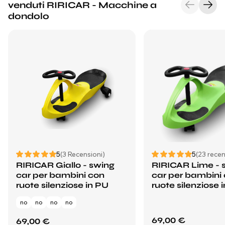
venduti RIRICAR - Macchine a
dondolo
5
(3 Recensioni)
5
(23 recen
RIRICAR Giallo - swing
RIRICAR Lime - 
car per bambini con
car per bambini
ruote silenziose in PU
ruote silenziose 
no
no
no
no
69,00 €
69,00 €