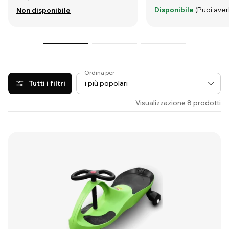
Disponibile
(Puoi averl
Non disponibile
Ordina per
Tutti i filtri
Visualizzazione 8 prodotti