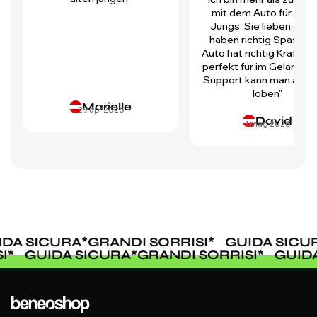
mit dem Auto für mei
Jungs. Sie lieben es u
haben richtig Spass! D
Auto hat richtig Kraft und
perfekt für im Gelände.
Support kann man auch 
loben"
Marielle
29 apr 2026
David
1 mag 2026
A SICURA
*
GRANDI SORRISI
*
GUIDA SICUR
ISI
*
GUIDA SICURA
*
GRANDI SORRISI
*
GUI