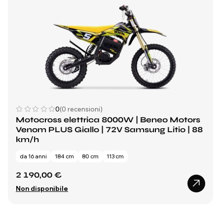
0
(0 recensioni)
Motocross elettrica 8000W | Beneo Motors
Venom PLUS Giallo | 72V Samsung Litio | 88
km/h
da 16 anni
184 cm
80 cm
113 cm
2 190,00 €
Non disponibile