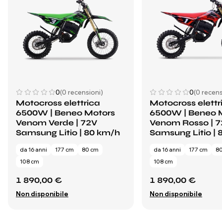
0
(0 recensioni)
0
(0 recens
Motocross elettrica
Motocross elettr
6500W | Beneo Motors
6500W | Beneo 
Venom Verde | 72V
Venom Rosso | 
Samsung Litio | 80 km/h
Samsung Litio |
da 16 anni
177 cm
80 cm
da 16 anni
177 cm
8
108 cm
108 cm
1 890,00 €
1 890,00 €
Non disponibile
Non disponibile