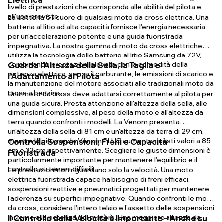
livello di prestazioni che corrisponda alle abilità del pilota e
all'uso previsto.
La batteria è il cuore di qualsiasi moto da cross elettrica. Una
batteria al litio ad alta capacità fornisce l'energia necessaria
per un'accelerazione potente e una guida fuoristrada
impegnativa. La nostra gamma di moto da cross elettriche
utilizza la tecnologia delle batterie al litio Samsung da 72V,
combinando prestazioni elevate con la comodità della
Guarda l'Altezza della Sella, la Taglia e
potenza elettrica, senza il carburante, le emissioni di scarico e
l'Adattamento al Pilota
la manutenzione del motore associati alle tradizionali moto da
cross a benzina.
Una moto da cross deve adattarsi correttamente al pilota per
una guida sicura. Presta attenzione all'altezza della sella, alle
dimensioni complessive, al peso della moto e all'altezza da
terra quando confronti i modelli. La Venom presenta
un'altezza della sella di 81 cm e un'altezza da terra di 29 cm,
mentre la più grande Venom PLUS aumenta questi valori a 85
Controlla Sospensioni, Freni e Capacità
cm e 33 cm rispettivamente. Scegliere le giuste dimensioni è
Fuoristrada
particolarmente importante per mantenere l'equilibrio e il
controllo su terreni difficili.
Le prestazioni non riguardano solo la velocità. Una moto
elettrica fuoristrada capace ha bisogno di freni efficaci,
sospensioni reattive e pneumatici progettati per mantenere
l'aderenza su superfici impegnative. Quando confronti le moto
da cross, considera l'intero telaio e l'assetto delle sospensioni
insieme alla potenza del motore. Una maggiore altezza da
Il Controllo della Velocità è Importante – Anche su