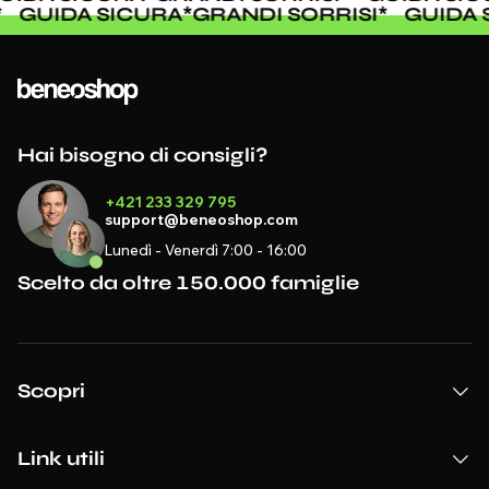
SI
*
GUIDA SICURA
*
GRANDI SORRISI
*
GUID
Hai bisogno di consigli?
+421 233 329 795
support@beneoshop.com
Lunedì - Venerdì 7:00 - 16:00
Scelto da oltre 150.000 famiglie
Scopri
Link utili