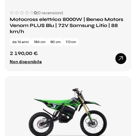
0
(0 recensioni)
Motocross elettrica 8000W | Beneo Motors
Venom PLUS Blu | 72V Samsung Litio | 88
km/h
da 16 anni
184 cm
80 cm
113 cm
2 190,00 €
Non disponibile