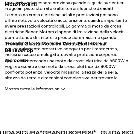
terra può anche essere preziosa quando si guida su sentieri
Moto Potenti
irregolari, piste sterrate e altri terreni fuoristrada adatti.
Le moto da cross elettriche ad alte prestazioni possono
offrire notevole velocità e accelerazione, quindi è importante
avere prestazioni controllabili. La gamma di moto da cross
elettriche Beneo Motors dispone di limitazione della velocità,
permettendo di limitare le prestazioni massime quando
necessario. I piloti dovrebbero sempre utilizzare un
Trova la Giusta Moto da Cross Elettrica su
equipaggiamento protettivo adeguato per il motocross,
Beneoshop
inclusi un casco omologato, stivali e protezioni corporee
appropriate.
Che tu stia cercando una moto da cross elettrica da 6500W o
voglia passare a una moto da cross elettrica da 8000W,
confronta potenza, velocità massima, altezza della sella,
altezza da terra e dimensioni complessive per trovare la
macchina giusta. Esplora la gamma Venom di Beneo Motors di
Mostra tutte le informazioni
moto da cross elettriche da 72V e scopri potenti prestazioni
elettriche costruite per una guida fuoristrada seria.
DA SICURA
*
GRANDI SORRISI
*
GUIDA SICU