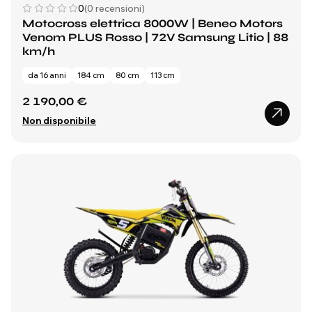
0
(0 recensioni)
Motocross elettrica 8000W | Beneo Motors
Venom PLUS Rosso | 72V Samsung Litio | 88
km/h
da 16 anni
184 cm
80 cm
113 cm
2 190,00 €
Non disponibile