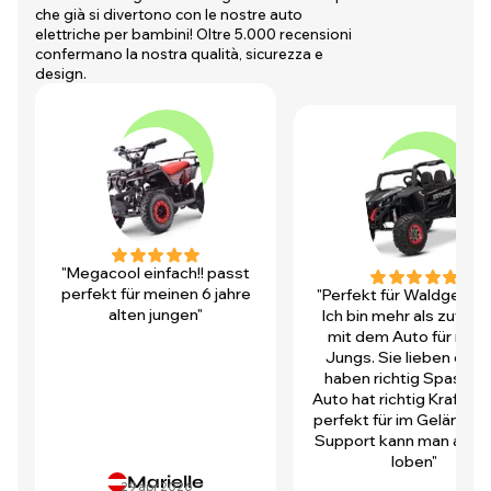
che già si divertono con le nostre auto
elettriche per bambini! Oltre 5.000 recensioni
confermano la nostra qualità, sicurezza e
design.
"Megacool einfach!! passt
perfekt für meinen 6 jahre
"Perfekt für Waldgegen
alten jungen"
Ich bin mehr als zufrie
mit dem Auto für mei
Jungs. Sie lieben es u
haben richtig Spass! D
Auto hat richtig Kraft und
perfekt für im Gelände.
Support kann man auch 
loben"
Marielle
29 apr 2026