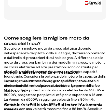
David
1 mag 2026
Come scegliere la migliore moto da
cross elettrica?
Scegliere la migliore moto da cross elettrica dipende
dall'esperienza del pilota, dalla sua taglia, dal terreno preferito
e dal livello di prestazioni di cui ha bisogno. A differenza delle
moto da cross per bambini e dei modelli mini cross, le moto
da cross elettriche ad alte prestazioni sono costruite per
piloti più grandi ed esperti che cercano una vera capacità
Scegli la Giusta Potenza e Prestazioni
fuoristrada. Considera la potenza del motore, la capacità della
La potenza del motore fa una grande differenza quando si
batteria, la velocità massima, le sospensioni, i freni e le
confrontano le moto da cross elettriche. La gamma Beneo
dimensioni della moto prima di decidere quale modello è
Motors include potenti moto da cross elettriche da 6500W e
giusto per te.
8000W, progettate per piloti di età pari o superiore a 16 anni.
La Venom da 6500W raggiunge velocità fino a 80 km/h,
mentre la Venom PLUS da 8000W offre prestazioni ancora
Considera la Potenza della Batteria e l'Autonomia
maggiori con una velocità massima fino a 88 km/h. Scegli un
Elettrica