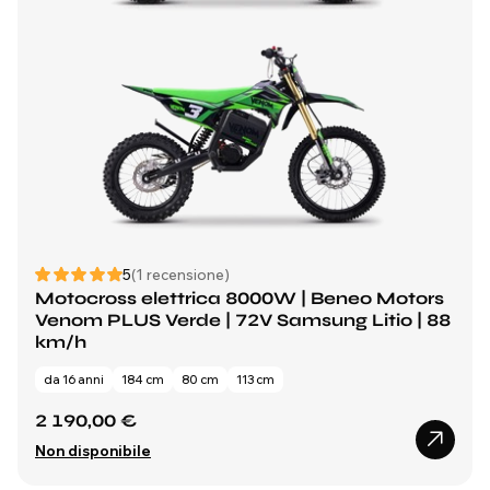
5
(1 recensione)
Motocross elettrica 8000W | Beneo Motors
Venom PLUS Verde | 72V Samsung Litio | 88
km/h
da 16 anni
184 cm
80 cm
113 cm
2 190,00 €
Non disponibile