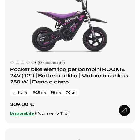
0
(0 recensioni)
Pocket bike elettrica per bambini ROOKIE
24V (12") | Batteria al litio | Motore brushless
250 W | Freno a disco
4 - 8 anni
96.5 cm
58 cm
70 cm
309,00 €
Disponibile
(Puoi averlo 11.8.)