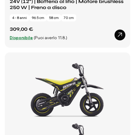
24V (12") | Batteria al litio | Motore brushless
250 W | Freno a disco
4 - 8 anni
96.5 cm
58 cm
70 cm
309,00 €
Disponibile
(Puoi averlo 11.8.)