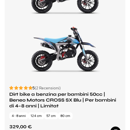
5
(2 Recensioni)
Dirt bike a benzina per bambini 50cc |
Beneo Motors CROSS SX Blu | Per bambini
di 4–8 anni | Limitat
4 - 8 anni
124 cm
57 cm
80 cm
329,00 €