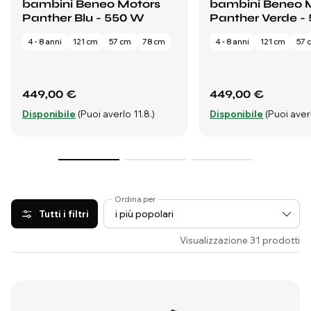
bambini Beneo Motors
bambini Beneo 
Panther Blu - 550 W
Panther Verde -
4 - 8 anni
121 cm
57 cm
78 cm
4 - 8 anni
121 cm
57 
449,00 €
449,00 €
Disponibile
(Puoi averlo 11.8.)
Disponibile
(Puoi averl
Ordina per
Tutti i filtri
Visualizzazione 31 prodotti