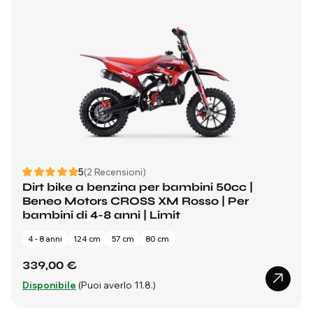
5
(2 Recensioni)
Dirt bike a benzina per bambini 50cc |
Beneo Motors CROSS XM Rosso | Per
bambini di 4-8 anni | Limit
4 - 8 anni
124 cm
57 cm
80 cm
339,00 €
Disponibile
(Puoi averlo 11.8.)