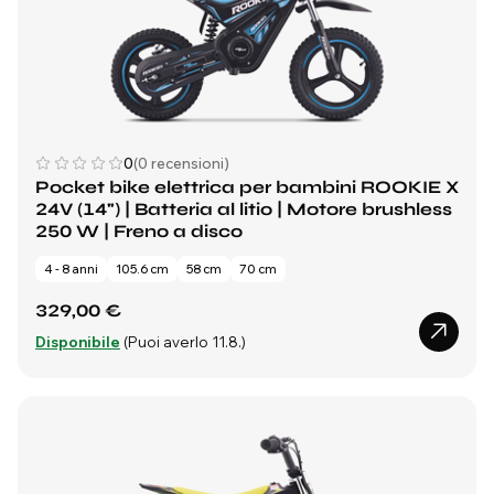
0
(0 recensioni)
Pocket bike elettrica per bambini ROOKIE X
24V (14") | Batteria al litio | Motore brushless
250 W | Freno a disco
4 - 8 anni
105.6 cm
58 cm
70 cm
329,00 €
Disponibile
(Puoi averlo 11.8.)