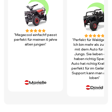
"Megacool einfach!! passt
perfekt für meinen 6 jahre
"Perfekt für Waldgegen
alten jungen"
Ich bin mehr als zufrie
mit dem Auto für mei
Jungs. Sie lieben es u
haben richtig Spass! D
Auto hat richtig Kraft und
perfekt für im Gelände.
Support kann man auch 
loben"
Marielle
29 apr 2026
David
1 mag 2026