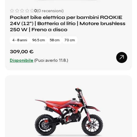
0
(0 recensioni)
Pocket bike elettrica per bambini ROOKIE
24V (12") | Batteria al litio | Motore brushless
250 W | Freno a disco
4 - 8 anni
96.5 cm
58 cm
70 cm
309,00 €
Disponibile
(Puoi averlo 11.8.)