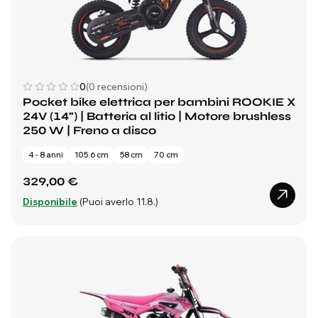
0
(0 recensioni)
Pocket bike elettrica per bambini ROOKIE X
24V (14") | Batteria al litio | Motore brushless
250 W | Freno a disco
4 - 8 anni
105.6 cm
58 cm
70 cm
329,00 €
Disponibile
(Puoi averlo 11.8.)