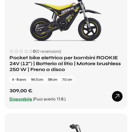
0
(0 recensioni)
Pocket bike elettrica per bambini ROOKIE
24V (12") | Batteria al litio | Motore brushless
250 W | Freno a disco
4 - 8 anni
96.5 cm
58 cm
70 cm
309,00 €
Disponibile
(Puoi averlo 11.8.)