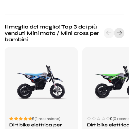
la finitura sono davvero quelle di una vera macchina da
motocross — non un giocattolo.
Il meglio del meglio! Top 3 dei più
venduti Mini moto / Mini cross per
bambini
5
(1 recensione)
0
(0 recens
Dirt bike elettrica per
Dirt bike elettric