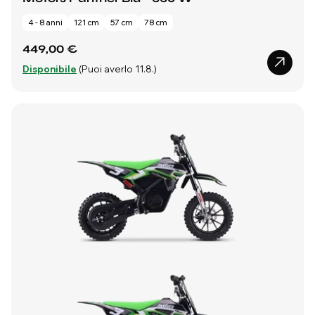
4 - 8 anni
121 cm
57 cm
78 cm
449,00 €
Disponibile
(Puoi averlo 11.8.)