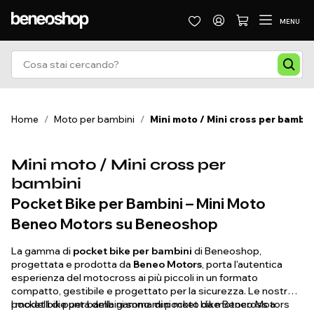
MENU
Home
/
Moto per bambini
/
Mini moto / Mini cross per bambin
Mini moto / Mini cross per
bambini
Pocket Bike per Bambini – Mini Moto
Beneo Motors su Beneoshop
La gamma di
pocket bike per bambini
di Beneoshop,
progettata e prodotta da
Beneo Motors
, porta l'autentica
esperienza del motocross ai più piccoli in un formato
compatto, gestibile e progettato per la sicurezza. Le nostre
pocket bike per bambini sono mini moto da motocross a
I modelli di punta della gamma di pocket bike Beneo Motors