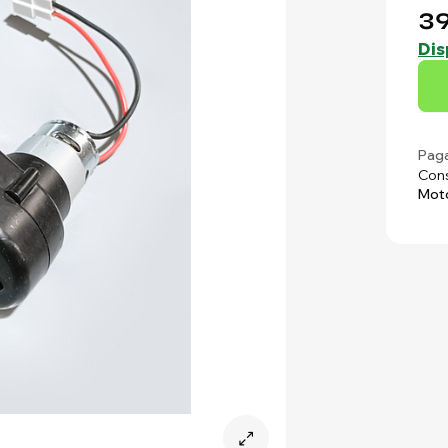
39
Dis
Paga
Cons
Moto