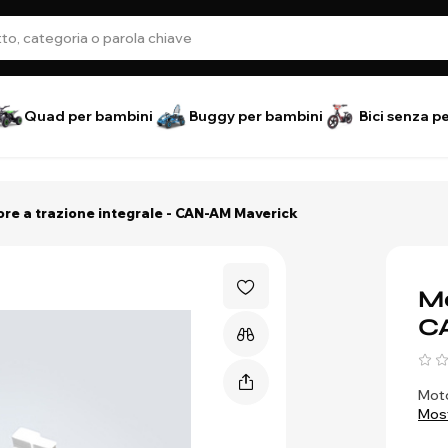
Quad per bambini
Buggy per bambini
Bici senza p
re a trazione integrale - CAN-AM Maverick
Mo
C
Moto
Most