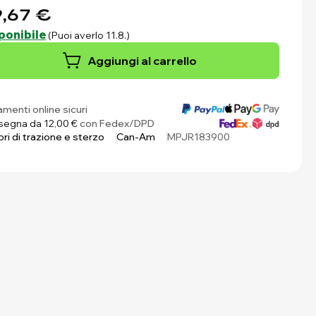
,67 €
ponibile
(Puoi averlo 11.8.)
Aggiungi al carrello
menti online sicuri
egna da 12,00 €
con Fedex/DPD
ri di trazione e sterzo
Can-Am
MPJR183900