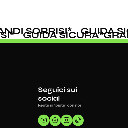
DI SORRISI
*
GUIDA SI
ISI
*
GUIDA SICURA
*
GR
Seguici sui
social
Resta in "pista" con noi