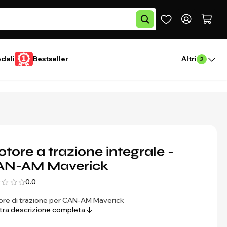
edali
Bestseller
Altri
2
tore a trazione integrale -
AN-AM Maverick
0.0
re di trazione per CAN-AM Maverick
ra descrizione completa