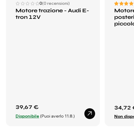
0
(0 recensioni)
Motore trazione - Audi E-
Motore
tron 12V
poster
piccol
39,67 €
34,72 
Disponibile
(Puoi averlo 11.8.)
Non dispo