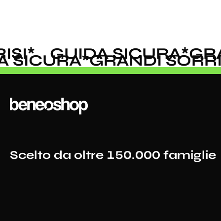
SI
*
GUIDA SICURA
*
GRAN
DA SICURA
*
GRANDI SORR
Scelto da oltre 150.000 famiglie