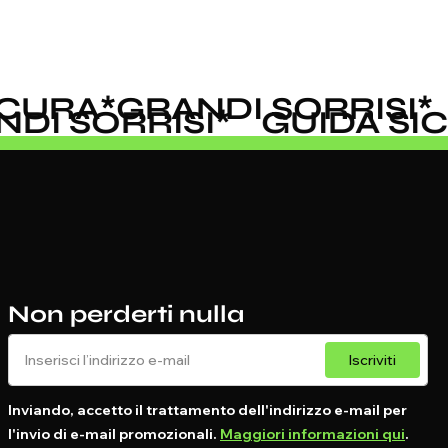
CURA
*
GRANDI SORRISI
*
ANDI SORRISI
*
GUIDA S
Non perderti nulla
Iscriviti
Inviando, accetto il trattamento dell'indirizzo e-mail per
l'invio di e-mail promozionali.
Maggiori informazioni qui
.