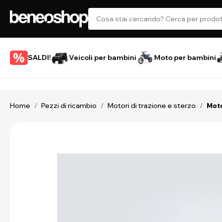
SALDI!
Veicoli per bambini
Moto per bambini
Home
Pezzi di ricambio
Motori di trazione e sterzo
/
/
/
Moto