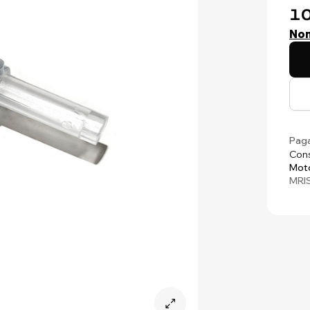
10
Non
Paga
Cons
Moto
MRI