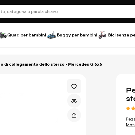
Quad per bambini
Buggy per bambini
Bici senza p
o di collegamento dello sterzo - Mercedes G 6x6
Pe
st
Pezz
Most