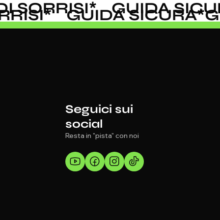
 SORRISI
*
GUIDA SICUR
ORRISI
*
GUIDA SICURA
*
Seguici sui
social
Resta in "pista" con noi