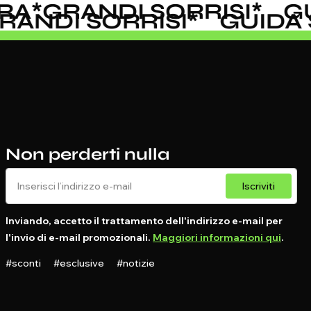
A
*
GRANDI SORRISI
*
GUI
GRANDI SORRISI
*
GUID
Non perderti nulla
Iscriviti
Inviando, accetto il trattamento dell'indirizzo e-mail per
l'invio di e-mail promozionali.
Maggiori informazioni qui
.
#sconti #esclusive #notizie