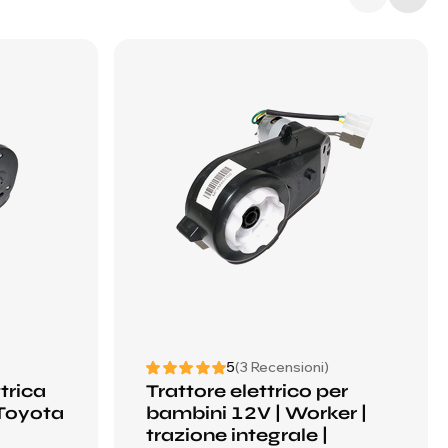
5
(3 Recensioni)
trica
Trattore elettrico per
 Toyota
bambini 12V | Worker |
trazione integrale |