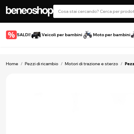
SALDI!
Veicoli per bambini
Moto per bambini
Home
Pezzi di ricambio
Motori di trazione e sterzo
/
/
/
Pezz