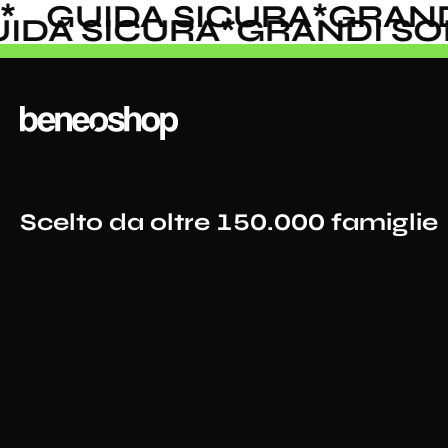
GUIDA SICURA
*
GRANDI
GUIDA SICURA
*
GRANDI S
Scelto da oltre 150.000 famiglie