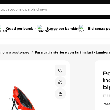
Quad per bambini
Buggy per bambini
Bici senza p
eriore e posteriore
/
Para urti anteriore con fari inclusi - Lambo
Pa
in
bi
Para