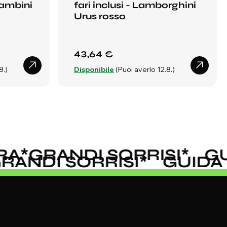
ambini
fari inclusi - Lamborghini
Urus rosso
43,64 €
8.)
Disponibile
(Puoi averlo 12.8.)
A
*
GRANDI SORRISI
*
GUI
*
GRANDI SORRISI
*
GUID