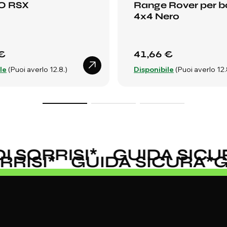
O RSX
Range Rover per b
4x4 Nero
€
41,66 €
le
(Puoi averlo 12.8.)
Disponibile
(Puoi averlo 12.
SORRISI
*
GUIDA SICUR
ORRISI
*
GUIDA SICURA