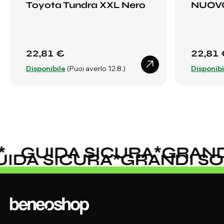
Toyota Tundra XXL Nero
NUOV
22,81 €
22,81 
Disponibile
(Puoi averlo 12.8.)
Disponibi
GUIDA SICURA
*
GRANDI 
GUIDA SICURA
*
GRANDI S