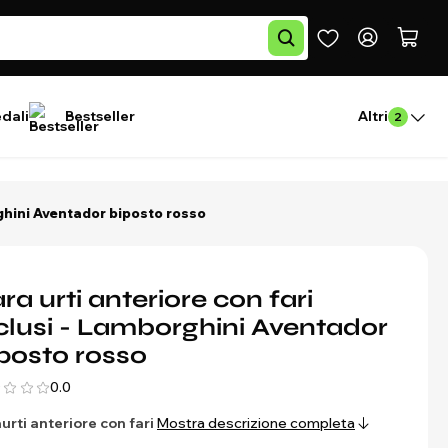
edali
Bestseller
Altri
2
rghini Aventador biposto rosso
ra urti anteriore con fari
clusi - Lamborghini Aventador
posto rosso
0.0
urti anteriore con fari
Mostra descrizione completa