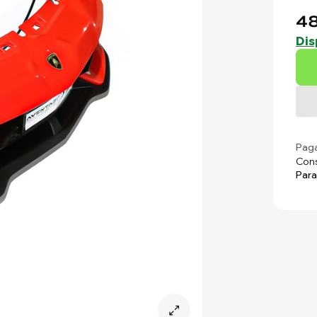
48
Dis
Paga
Cons
Para