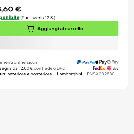
,60 €
ponibile
(Puoi averlo 12.8.)
Aggiungi al carrello
menti online sicuri
egna da 12,00 €
con Fedex/DPD
urti anteriore e posteriore
Lamborghini
PNSX202830