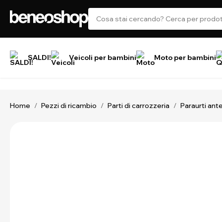
SALDI!
Veicoli per bambini
Moto per bambini
Home
Pezzi di ricambio
Parti di carrozzeria
Paraurti ant
/
/
/