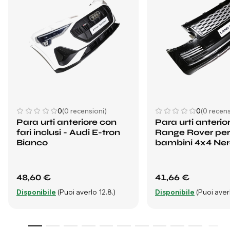
0
(0 recensioni)
0
(0 recens
Para urti anteriore con
Para urti anterior
fari inclusi - Audi E-tron
Range Rover per
Bianco
bambini 4x4 Ne
48,60 €
41,66 €
Disponibile
(Puoi averlo 12.8.)
Disponibile
(Puoi averl