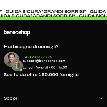
*
GUIDA SICURA
*
GRANDI SORRISI
*
GUIDA 
UIDA SICURA
*
GRANDI SORRISI
*
GUIDA SIC
Hai bisogno di consigli?
+421 233 329 795
support@beneoshop.com
Lunedì - Venerdì 7:00 - 16:00
Scelto da oltre 150.000 famiglie
Scopri