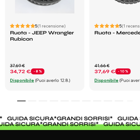
5
(1 recensione)
5
(1 recens
Ruota - JEEP Wrangler
Ruota - Merced
Rubicon
37,69 €
41,66 €
34,72 €
37,69 €
- 8 %
- 10 %
Disponibile
(Puoi averlo 12.8.)
Disponibile
(Puoi averl
*
GUIDA SICURA
*
GRANDI SORRISI
*
GUIDA 
UIDA SICURA
*
GRANDI SORRISI
*
GUIDA SIC