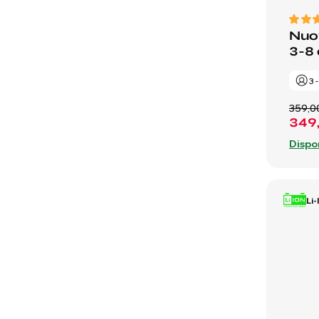
Nuov
3-8 
3 
359,0
349
Dispo
Li-