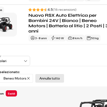
4.5
(16 recensioni)
on
Nuovo RSX Auto Elettrica per
Bambini 24V | Bianco | Beneo
Motors | Batteria al litio | 2 Posti |
anni
3 - 8 anni
140 W
8 km/h
50 kg
r
 selezionato:
Beneo Motors
Annulla tutto
Ion
Saldi