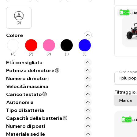
Li-I
(
2
)
Colore
(
2
)
(
2
)
(
2
)
(
1
)
(
1
)
Età consigliata
Potenza del motore
Ordina pe
Numero di motori
Velocità massima
Filtraggio
Carico testato
Marca
Autonomia
Tipo di batteria
Capacità della batteria
Li-
Numero di posti
Materiale sedile