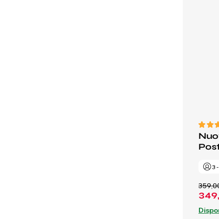
Nuov
Post
3 
359,0
349
Dispo