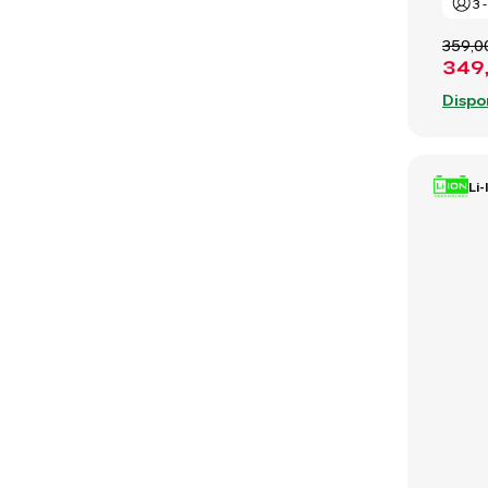
3 
359,0
349
Dispo
Li-