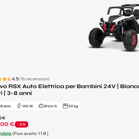
4.5
(16 recensioni)
o RSX Auto Elettrica per Bambini 24V | Bianco |
i | 3-8 anni
- 8 anni
140 W
8 km/h
50 kg
0 €
,00 €
- 3 %
nibile
(Puoi averlo 11.8.)