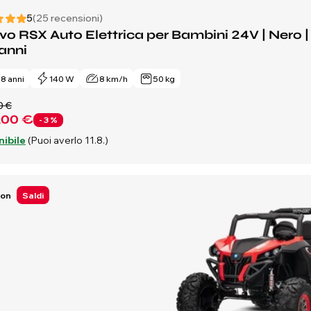
5
(25 recensioni)
o RSX Auto Elettrica per Bambini 24V | Nero | Be
anni
- 8 anni
140 W
8 km/h
50 kg
0 €
,00 €
- 3 %
nibile
(Puoi averlo 11.8.)
Ion
Saldi