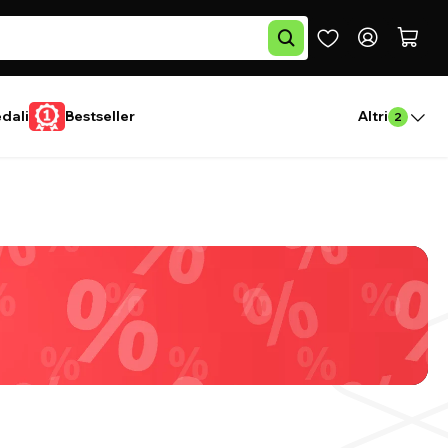
edali
Bestseller
Altri
2