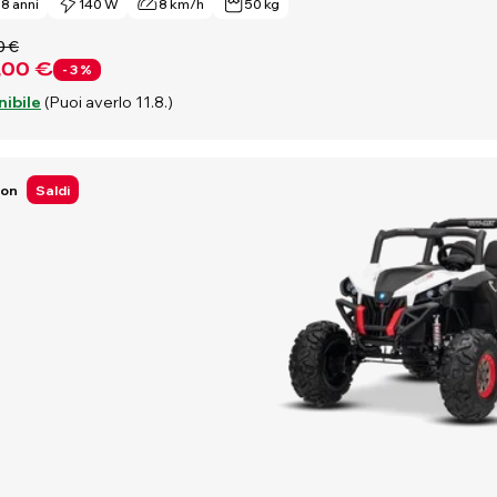
- 8 anni
140 W
8 km/h
50 kg
0 €
,00 €
- 3 %
nibile
(Puoi averlo 11.8.)
Ion
Saldi