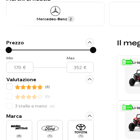
Mercedes-Benz
2
Il me
Prezzo
Min
Max
Li-I
Valutazione
(
8
)
(
0
)
3 stelle e meno
(
0
)
Li-I
Marca
(
8
)
(
5
)
(
5
)