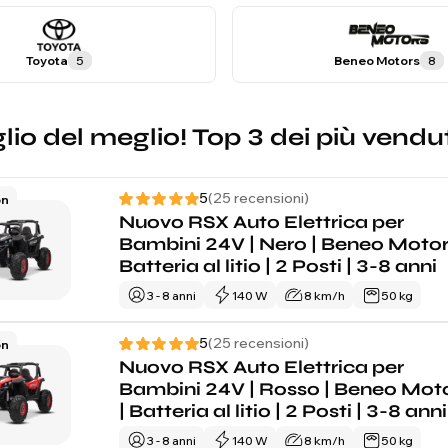
Toyota
5
Beneo Motors
8
glio del meglio! Top 3 dei più vend
5
(25 recensioni)
on
Nuovo RSX Auto Elettrica per
Bambini 24V | Nero | Beneo Motor
Batteria al litio | 2 Posti | 3-8 anni
3 - 8 anni
140 W
8 km/h
50 kg
5
(25 recensioni)
on
Nuovo RSX Auto Elettrica per
Bambini 24V | Rosso | Beneo Mot
| Batteria al litio | 2 Posti | 3-8 anni
3 - 8 anni
140 W
8 km/h
50 kg