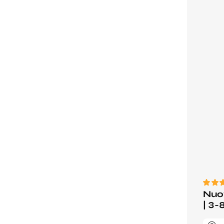
Nuov
| 3-