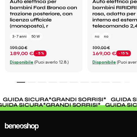
Auto elettrica per
Auto elettrica pe
bambini Ford Bronco con
bambini RIRIDR
trazione posteriore, con
rosa, adatta per
licenza ufficiale
interno ed estern
(monoposto), r
telecomando 2,
3 - 7 anni
50 W
no
no
199,00 €
199,00 €
189,00 €
169,00 €
- 5 %
- 15 %
Disponibile
(Puoi averlo 12.8.)
Disponibile
(Puoi averl
GUIDA SICURA
*
GRANDI SORRISI
*
GUIDA S
GUIDA SICURA
*
GRANDI SORRISI
*
GUIDA S