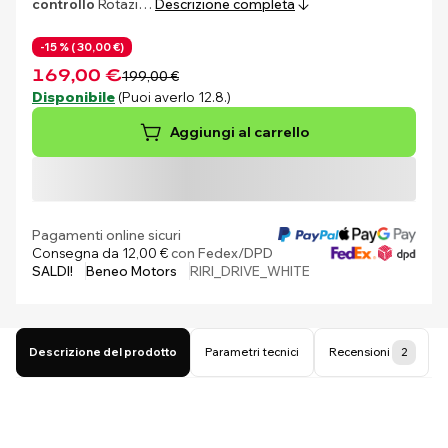
controllo
Rotazi…
Descrizione completa
-15 % (
30,00 €)
169,00 €
199,00 €
Disponibile
(Puoi averlo 12.8.)
Aggiungi al carrello
Pagamenti online sicuri
Consegna da 12,00 €
con Fedex/DPD
SALDI!
Beneo Motors
RIRI_DRIVE_WHITE
Descrizione del prodotto
Parametri tecnici
Recensioni
2