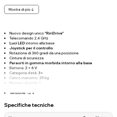
Mostra di più
Nuovo design unico
"RiriDrive"
Telecomando 2,4 GHz
Luci LED
intorno alla base
Joystick per il controllo
Rotazione di 360 gradi da una posizione
Cintura di sicurezza
Paraurti in gomma morbida intorno alla base
Batteria:
2 × 6 V
Categoria d'età:
3+
Carico massimo:
25 kg
Numero di posti: 1
Velocità:
3-5 km/h
Tensione: 12 V
Specifiche tecniche