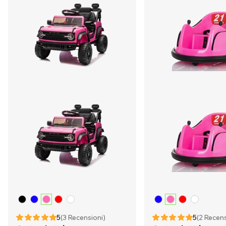
5
(3 Recensioni)
5
(2 Recens