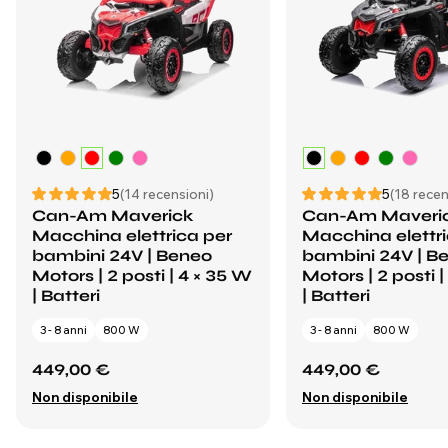
5
(14 recensioni)
5
(18 recen
Can-Am Maverick
Can-Am Maveri
Macchina elettrica per
Macchina elettri
bambini 24V | Beneo
bambini 24V | B
Motors | 2 posti | 4 × 35 W
Motors | 2 posti 
| Batteri
| Batteri
3 - 8 anni
800 W
3 - 8 anni
800 W
449,00 €
449,00 €
Non disponibile
Non disponibile