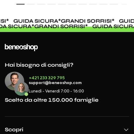
I
*
GUIDA SICURA
*
GRANDI SORRISI
*
GUIDA
IDA SICURA
*
GRANDI SORRISI
*
GUIDA SICU
Hai bisogno di consigli?
+421 233 329 795
support@beneoshop.com
Lunedì - Venerdì 7:00 - 16:00
Scelto da oltre 150.000 famiglie
Scopri