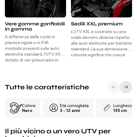
Vere gomme gonfiabili
Sedili XXL premium
in gomma
L'UTV XXL è costruito su una
A differenza delle ruote in
scala davvero diversa rispetto
plastica rigida o in EVA
alle auto elettriche per bambini
morbido presenti sulle auto
standard. La sua dimensione
elettriche standard, l'UTV XXL è
robusta significa che cresce
dotato di veri pneumatici in
con il bambino e ospita
gomma gonfiabili che
comodamente due
assorbono urti e vibrazioni su
passeggeri.
erba, ghiaia e terreni esterni
irregolari, offrendo una guida
Tutte le caratteristiche
sensibilmente più fluida e
confortevole per i bambini a
bordo.
Colore
Età consigliata
Lunghezza
Nero
3 - 12 anni
135 cm
Il più vicino a un vero UTV per