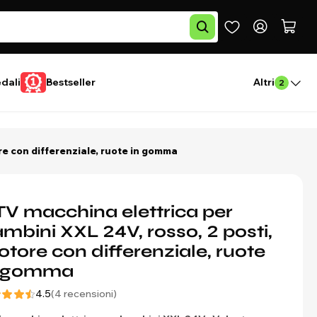
edali
Bestseller
Altri
2
re con differenziale, ruote in gomma
V macchina elettrica per
mbini XXL 24V, rosso, 2 posti,
tore con differenziale, ruote
n gomma
4.5
(4 recensioni)