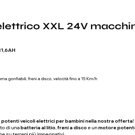
lettrico XXL 24V macchin
 11,6AH
a gonfiabili, freni a disco, velocità fino a 15 Km/h
potenti veicoli elettrici per bambini nella nostra offerta!
to di una
batteria al litio
,
freni a disco
e un
motore potente
e su terreni più impegnativi.