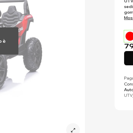
UTV
sedi
gom
Most
o è
79
Paga
Cons
Auto
UTV