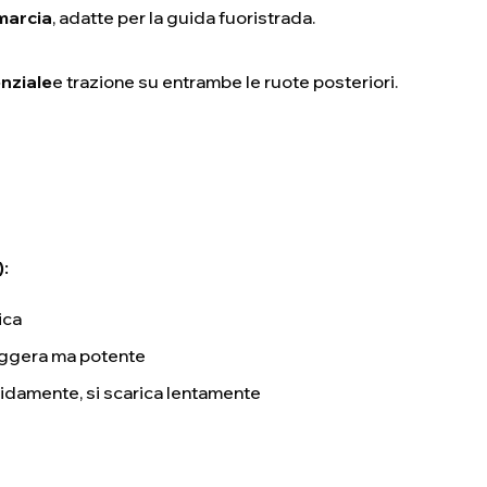
omarcia
, adatte per la guida fuoristrada.
nziale
e trazione su entrambe le ruote posteriori.
):
ica
leggera ma potente
apidamente, si scarica lentamente