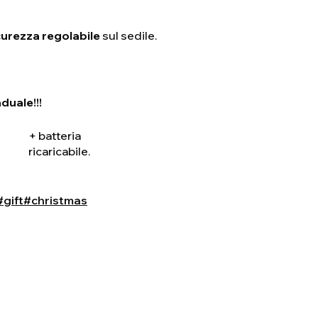
icurezza regolabile
sul sedile.
duale!!!
+ batteria
ricaricabile.
#gift
#christmas