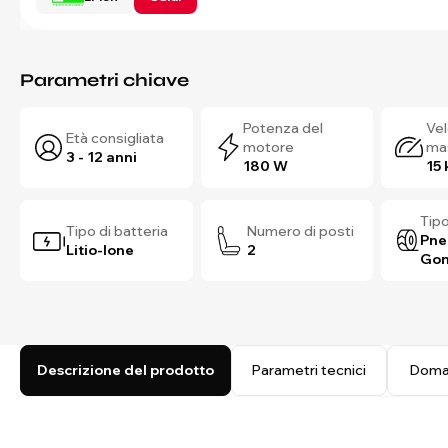
Parametri chiave
Potenza del
Vel
Età consigliata
motore
ma
3 - 12 anni
180 W
15
Tipo
Tipo di batteria
Numero di posti
Pne
Litio-Ione
2
Gonf
Descrizione del prodotto
Parametri tecnici
Doma