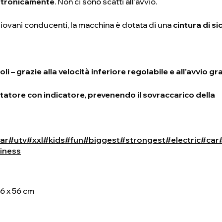
ettronicamente
. Non ci sono scatti all'avvio.
iovani conducenti, la macchina è dotata di una
cintura di s
i – grazie alla velocità inferiore regolabile e all'avvio gra
ttatore con indicatore, prevenendo il sovraccarico della
ar
#utv
#xxl
#kids
#fun
#biggest
#strongest
#electric
#car
siness
86 x 56 cm