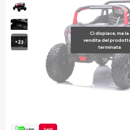
Ci dispiace, ma la
vendita del prodott
+23
terminata
Li-Ion
Saldi