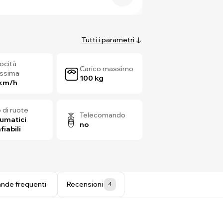
Tutti i parametri
ocità
Carico massimo
ssima
100 kg
 km/h
 di ruote
Telecomando
umatici
no
iabili
nde frequenti
Recensioni
4