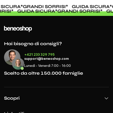
SICURA
*
GRANDI SORRISI
*
GUIDA SICURA
*
G
RRISI
*
GUIDA SICURA
*
GRANDI SORRISI
*
G
Hai bisogno di consigli?
+421 233 329 795
support@beneoshop.com
Lunedì - Venerdì 7:00 - 16:00
Scelto da oltre 150.000 famiglie
Scopri