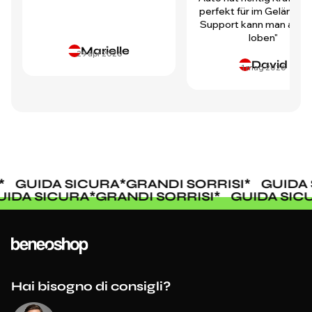
perfekt für im Gelände.
Support kann man auch 
loben"
Marielle
29 apr 2026
David
1 mag 2026
*
GUIDA SICURA
*
GRANDI SORRISI
*
GUIDA 
UIDA SICURA
*
GRANDI SORRISI
*
GUIDA SI
Hai bisogno di consigli?