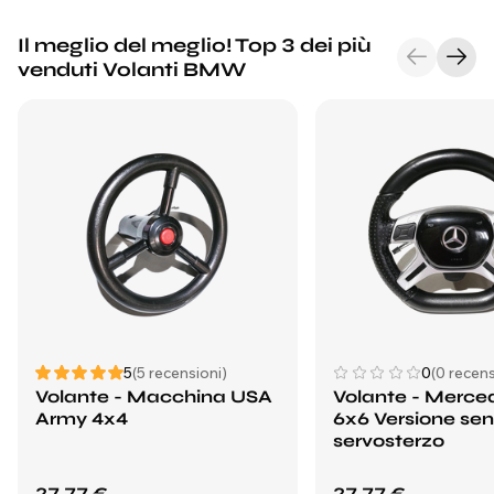
Il meglio del meglio! Top 3 dei più
venduti Volanti BMW
5
(5 recensioni)
0
(0 recens
Volante - Macchina USA
Volante - Merce
Army 4x4
6x6 Versione se
servosterzo
27,77 €
27,77 €