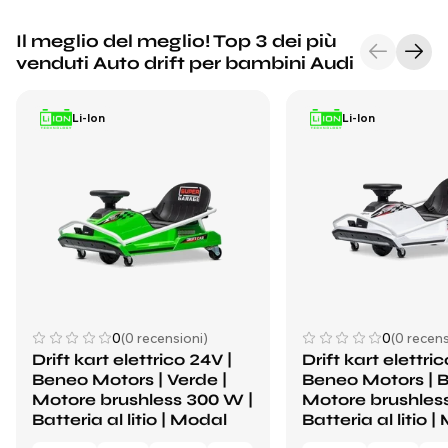
Il meglio del meglio! Top 3 dei più
venduti Auto drift per bambini Audi
Li-Ion
Li-Ion
0
(0 recensioni)
0
(0 recens
Drift kart elettrico 24V |
Drift kart elettri
Beneo Motors | Verde |
Beneo Motors | B
Motore brushless 300 W |
Motore brushles
Batteria al litio | Modal
Batteria al litio 