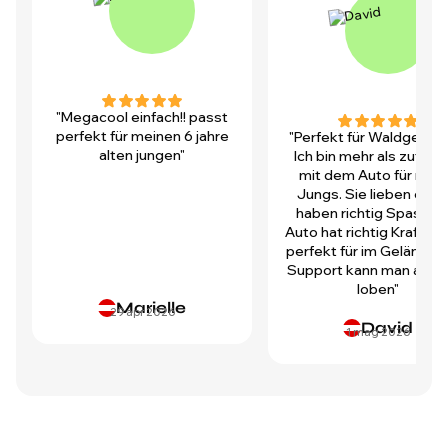
"Megacool einfach!! passt
perfekt für meinen 6 jahre
"Perfekt für Waldgegen
alten jungen"
Ich bin mehr als zufrie
mit dem Auto für mei
Jungs. Sie lieben es u
haben richtig Spass! D
Auto hat richtig Kraft und
perfekt für im Gelände.
Support kann man auch 
loben"
Marielle
29 apr 2026
David
1 mag 2026