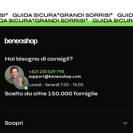
SI
*
GUIDA SICURA
*
GRANDI SORRISI
*
GUID
IDA SICURA
*
GRANDI SORRISI
*
GUIDA SICU
Hai bisogno di consigli?
+421 233 329 795
support@beneoshop.com
Lunedì - Venerdì 7:00 - 16:00
Scelto da oltre 150.000 famiglie
Scopri