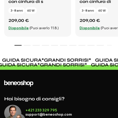
con cintura di s
con cintura di
3 - 8 anni
60 W
3 - 8 anni
60 W
209,00 €
209,00 €
Disponibile
(Puoi averlo 11.8.)
Disponibile
(Puoi averl
GUIDA SICURA
*
GRANDI SORRISI
*
GUIDA S
GUIDA SICURA
*
GRANDI SORRISI
*
GUIDA S
Hai bisogno di consigli?
+421 233 329 795
support@beneoshop.com