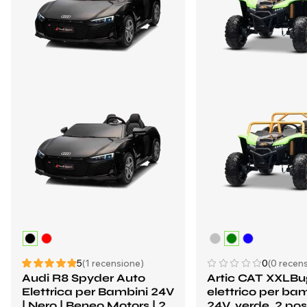
5
(1 recensione)
0
(0 recens
Audi R8 Spyder Auto
Artic CAT XXLB
Elettrica per Bambini 24V
elettrico per ba
| Nero | Beneo Motors | 2
24V, verde, 2 pos