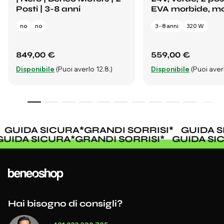
Posti | 3-8 anni
EVA morbide, mo
no
no
3 - 8 anni
320 W
849,00 €
559,00 €
Disponibile
(Puoi averlo 12.8.)
Disponibile
(Puoi averl
GUIDA SICURA
*
GRANDI SORRISI
*
GUIDA S
GUIDA SICURA
*
GRANDI SORRISI
*
GUIDA S
Hai bisogno di consigli?