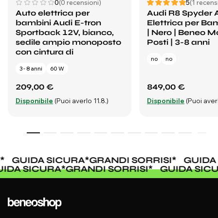
0
(0 recensioni)
5
(1 recens
Auto elettrica per
Audi R8 Spyder 
bambini Audi E-tron
Elettrica per Ba
Sportback 12V, bianco,
| Nero | Beneo Mo
sedile ampio monoposto
Posti | 3-8 anni
con cintura di
no
no
3 - 8 anni
60 W
209,00 €
849,00 €
Disponibile
(Puoi averlo 11.8.)
Disponibile
(Puoi averl
GUIDA SICURA
*
GRANDI SORRISI
*
GUIDA 
UIDA SICURA
*
GRANDI SORRISI
*
GUIDA SI