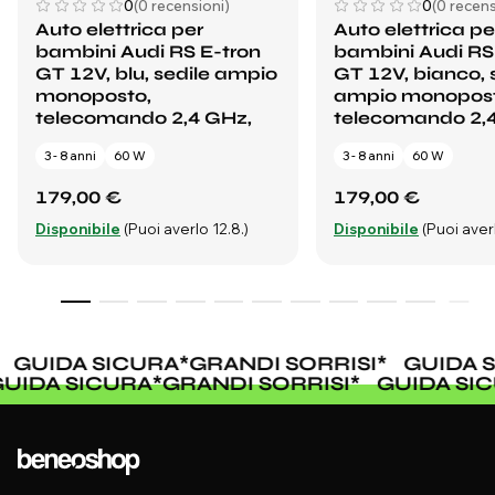
0
(0 recensioni)
0
(0 recens
Auto elettrica per
Auto elettrica pe
bambini Audi RS E-tron
bambini Audi RS
GT 12V, blu, sedile ampio
GT 12V, bianco, 
monoposto,
ampio monopost
telecomando 2,4 GHz,
telecomando 2,
3 - 8 anni
60 W
3 - 8 anni
60 W
179,00 €
179,00 €
Disponibile
(Puoi averlo 12.8.)
Disponibile
(Puoi averl
GUIDA SICURA
*
GRANDI SORRISI
*
GUIDA S
GUIDA SICURA
*
GRANDI SORRISI
*
GUIDA S