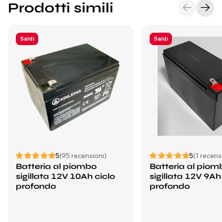
Prodotti simili
Saldi
Saldi
5
(95 recensioni)
5
(1 recens
Batteria al piombo
Batteria al piom
sigillata 12V 10Ah ciclo
sigillata 12V 9Ah
profondo
profondo