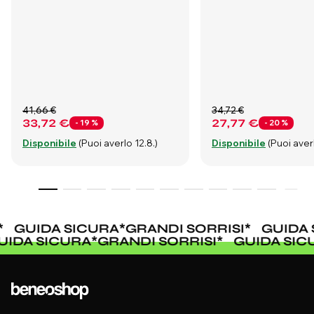
41,66 €
34,72 €
33,72 €
27,77 €
- 19 %
- 20 %
Disponibile
(Puoi averlo 12.8.)
Disponibile
(Puoi averl
GUIDA SICURA
*
GRANDI SORRISI
*
GUIDA 
UIDA SICURA
*
GRANDI SORRISI
*
GUIDA SI