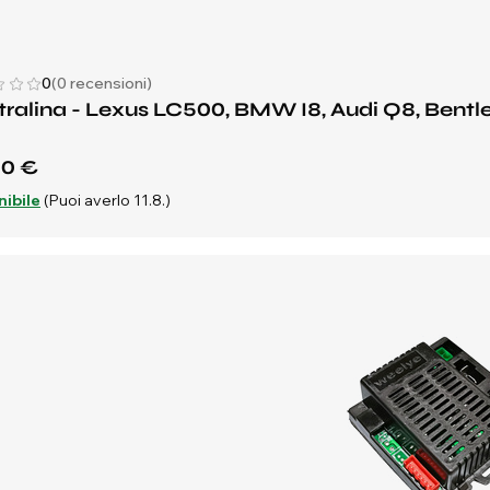
0
(0 recensioni)
ralina - Lexus LC500, BMW I8, Audi Q8, Bent
70 €
nibile
(Puoi averlo 11.8.)