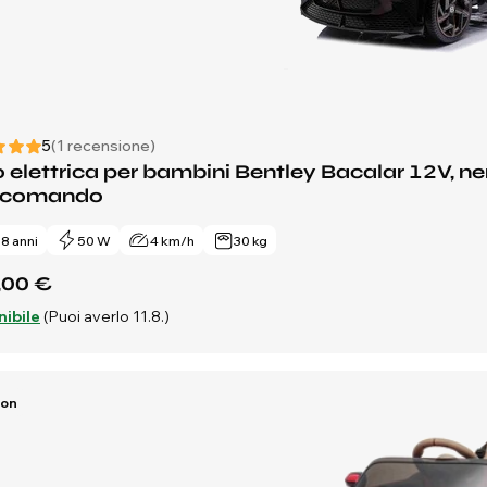
5
(1 recensione)
 elettrica per bambini Bentley Bacalar 12V, nero
ecomando
- 8 anni
50 W
4 km/h
30 kg
,00 €
nibile
(Puoi averlo 11.8.)
Ion