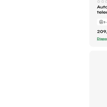
Auto
tel
3 
209
Dispo