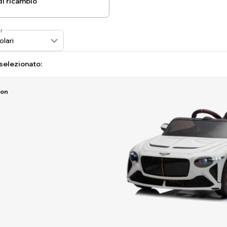
di ricambio
r
 selezionato:
Ion