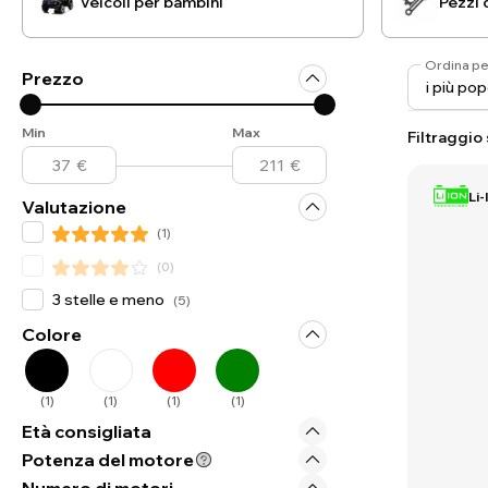
Veicoli per bambini
Pezzi 
Ordina pe
Prezzo
Min
Max
Filtraggio
Li-
Valutazione
(
1
)
(
0
)
3 stelle e meno
(
5
)
Colore
(
1
)
(
1
)
(
1
)
(
1
)
Età consigliata
Potenza del motore