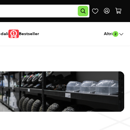
edali
Bestseller
Altri
2