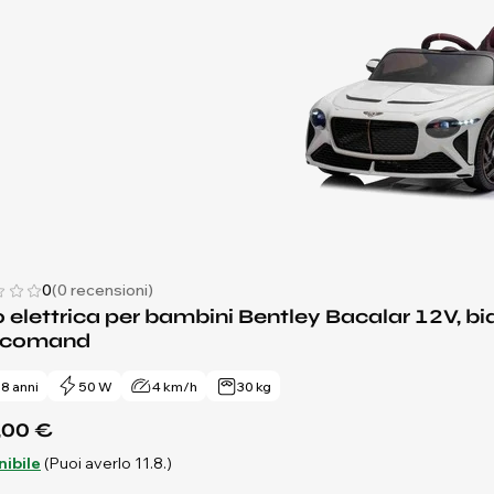
0
(0 recensioni)
 elettrica per bambini Bentley Bacalar 12V, bian
ecomand
- 8 anni
50 W
4 km/h
30 kg
,00 €
nibile
(Puoi averlo 11.8.)