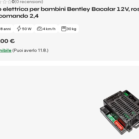
0
(0 recensioni)
 elettrica per bambini Bentley Bacalar 12V, rossa
ecomando 2,4
- 8 anni
50 W
4 km/h
30 kg
,00 €
nibile
(Puoi averlo 11.8.)