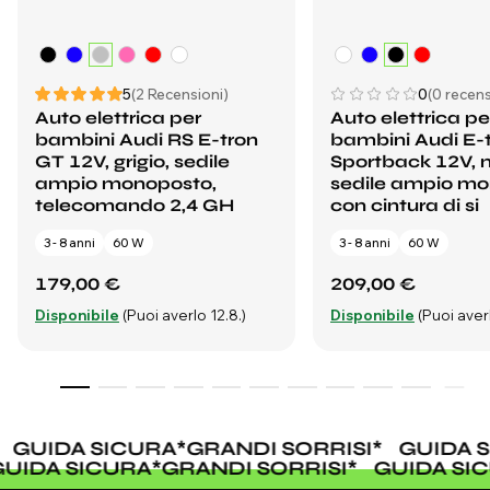
5
(2 Recensioni)
0
(0 recens
Auto elettrica per
Auto elettrica pe
bambini Audi RS E-tron
bambini Audi E-
GT 12V, grigio, sedile
Sportback 12V, n
ampio monoposto,
sedile ampio m
telecomando 2,4 GH
con cintura di si
3 - 8 anni
60 W
3 - 8 anni
60 W
179,00 €
209,00 €
Disponibile
(Puoi averlo 12.8.)
Disponibile
(Puoi averl
GUIDA SICURA
*
GRANDI SORRISI
*
GUIDA S
GUIDA SICURA
*
GRANDI SORRISI
*
GUIDA S