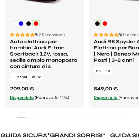
5
(2 Recensioni)
5
(1 recens
Auto elettrica per
Audi R8 Spyder 
bambini Audi E-tron
Elettrica per Ba
Sportback 12V, rossa,
| Nero | Beneo Mo
sedile ampio monoposto
Posti | 3-8 anni
con cintura di s
no
no
3 - 8 anni
60 W
209,00 €
849,00 €
Disponibile
(Puoi averlo 11.8.)
Disponibile
(Puoi averl
GUIDA SICURA
*
GRANDI SORRISI
*
GUIDA SI