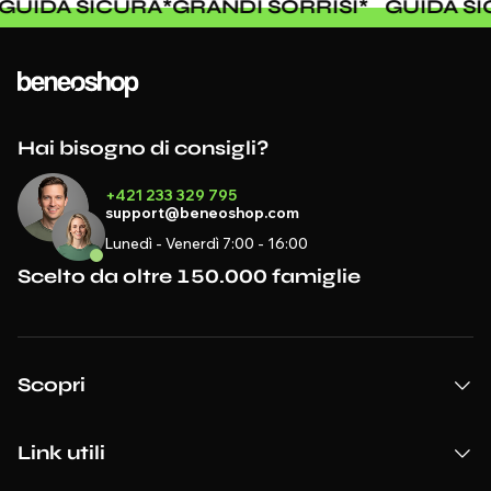
GUIDA SICURA
*
GRANDI SORRISI
*
GUIDA 
Hai bisogno di consigli?
+421 233 329 795
support@beneoshop.com
Lunedì - Venerdì 7:00 - 16:00
Scelto da oltre 150.000 famiglie
Scopri
Link utili