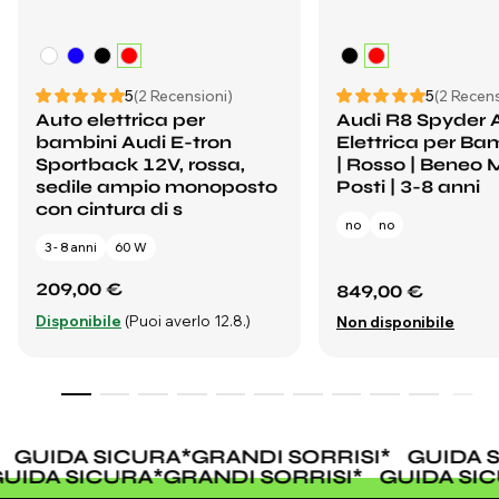
5
(2 Recensioni)
5
(2 Recens
Auto elettrica per
Audi R8 Spyder 
bambini Audi E-tron
Elettrica per Ba
Sportback 12V, rossa,
| Rosso | Beneo M
sedile ampio monoposto
Posti | 3-8 anni
con cintura di s
no
no
3 - 8 anni
60 W
209,00 €
849,00 €
Disponibile
(Puoi averlo 12.8.)
Non disponibile
GUIDA SICURA
*
GRANDI SORRISI
*
GUIDA S
GUIDA SICURA
*
GRANDI SORRISI
*
GUIDA S