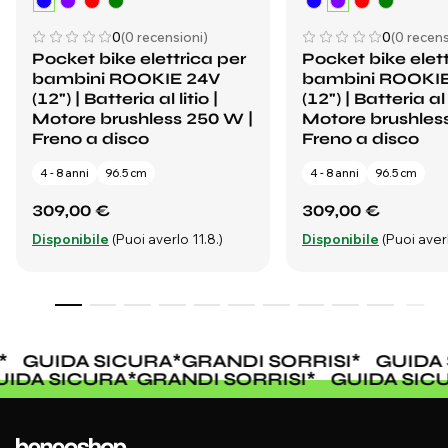
0
(0 recensioni)
0
(0 recens
Pocket bike elettrica per
Pocket bike elett
bambini ROOKIE 24V
bambini ROOKI
(12") | Batteria al litio |
(12") | Batteria al l
Motore brushless 250 W |
Motore brushles
Freno a disco
Freno a disco
4 - 8 anni
96.5 cm
4 - 8 anni
96.5 cm
309,00 €
309,00 €
Disponibile
(Puoi averlo 11.8.)
Disponibile
(Puoi averl
GUIDA SICURA
*
GRANDI SORRISI
*
GUIDA 
GUIDA SICURA
*
GRANDI SORRISI
*
GUIDA SI