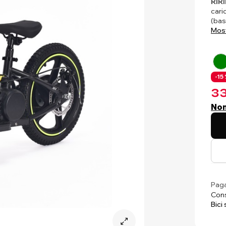
RIR
cari
(bas
Most
-15 
33
Non
Paga
Cons
Bici