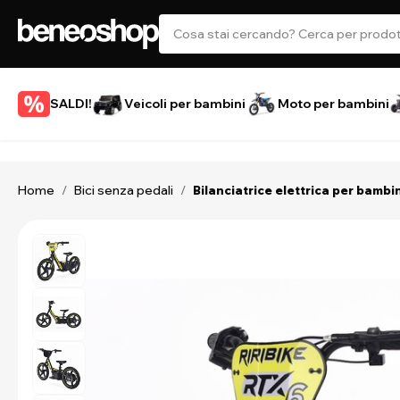
SALDI!
Veicoli per bambini
Moto per bambini
Home
Bici senza pedali
/
/
Bilanciatrice elettrica per bambin