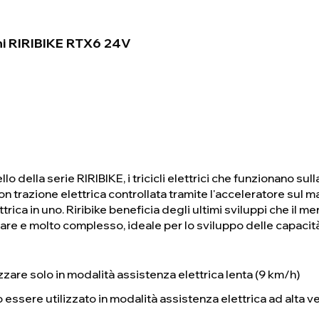
ini RIRIBIKE RTX6 24V
 della serie RIRIBIKE, i tricicli elettrici che funzionano sull
 trazione elettrica controllata tramite l'acceleratore sul m
trica in uno. Riribike beneficia degli ultimi sviluppi che il me
llare e molto complesso, ideale per lo sviluppo delle capacità
izzare solo in modalità assistenza elettrica lenta (9 km/h)
 essere utilizzato in modalità assistenza elettrica ad alta v