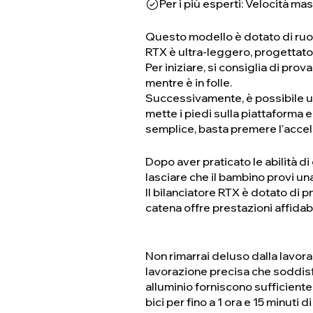
Per i più esperti: Velocità m
Questo modello è dotato di ruote
RTX è ultra-leggero, progettato
Per iniziare, si consiglia di prov
mentre è in folle.
Successivamente, è possibile uti
mette i piedi sulla piattaforma 
semplice, basta premere l'accel
Dopo aver praticato le abilità d
lasciare che il bambino provi una
Il bilanciatore RTX è dotato di p
catena offre prestazioni affidabi
Non rimarrai deluso dalla lavoraz
lavorazione precisa che soddisfan
alluminio forniscono sufficiente 
bici per fino a 1 ora e 15 minuti 