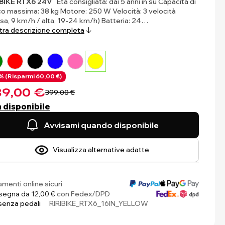
IBIKE RTX6 24V
Età consigliata: dai 5 anni in su Capacità di
co massima: 38 kg Motore: 250 W Velocità: 3 velocità
sa, 9 km/h / alta, 19-24 km/h) Batteria: 24…
ra descrizione completa
% (
Risparmi
60,00 €)
9,00 €
399,00 €
 disponibile
Avvisami quando disponibile
Visualizza alternative adatte
menti online sicuri
egna da 12,00 €
con Fedex/DPD
 senza pedali
RIRIBIKE_RTX6_16IN_YELLOW