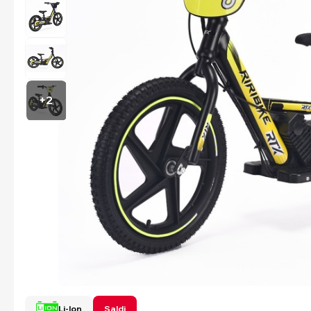
+2
Li-Ion
Saldi