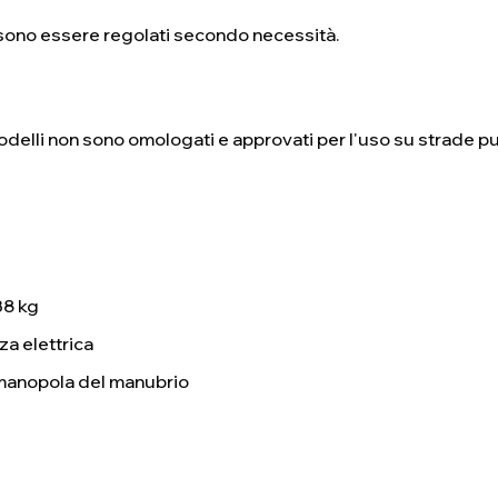
ossono essere regolati secondo necessità.
modelli non sono omologati e approvati per l'uso su strade p
38 kg
za elettrica
a manopola del manubrio