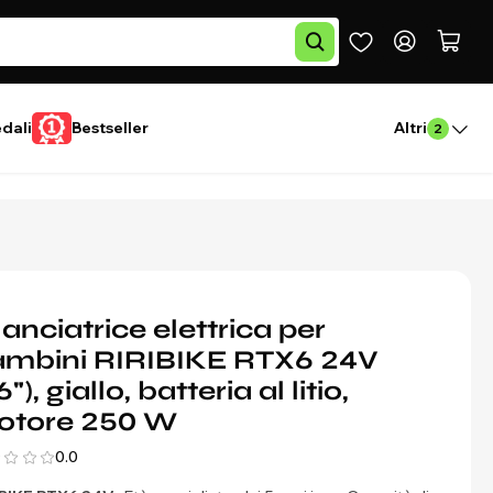
edali
Bestseller
Altri
2
lanciatrice elettrica per
mbini RIRIBIKE RTX6 24V
6"), giallo, batteria al litio,
otore 250 W
0.0