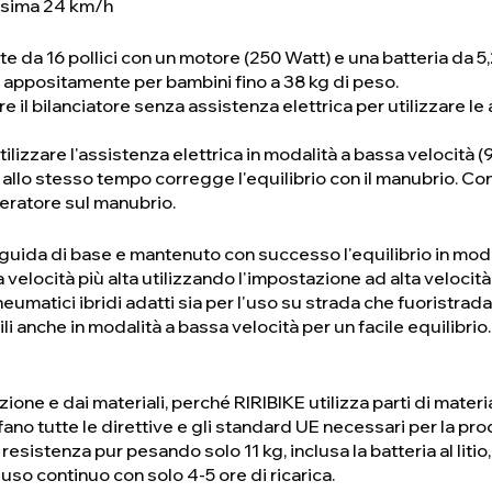
assima 24 km/h
 da 16 pollici con un motore (250 Watt) e una batteria da 5,
 appositamente per bambini fino a 38 kg di peso.
are il bilanciatore senza assistenza elettrica per utilizzare le a
lizzare l'assistenza elettrica in modalità a bassa velocità (
e allo stesso tempo corregge l'equilibrio con il manubrio. Con
eratore sul manubrio.
i guida di base e mantenuto con successo l'equilibrio in moda
 velocità più alta utilizzando l'impostazione ad alta velocit
neumatici ibridi adatti sia per l'uso su strada che fuoristrad
li anche in modalità a bassa velocità per un facile equilibrio.
ione e dai materiali, perché RIRIBIKE utilizza parti di materia
o tutte le direttive e gli standard UE necessari per la produ
resistenza pur pesando solo 11 kg, inclusa la batteria al litio
di uso continuo con solo 4-5 ore di ricarica.