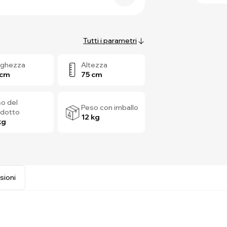
Tutti i parametri
rghezza
Altezza
 cm
75 cm
o del
Peso con imballo
odotto
12 kg
kg
sioni