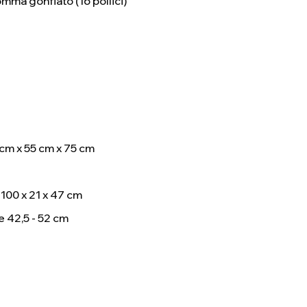
mma gonfiato (16 pollici)
 cm x 55 cm x 75 cm
100 x 21 x 47 cm
e 42,5 - 52 cm