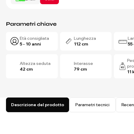
Parametri chiave
Età consigliata
Lunghezza
La
5 - 10 anni
112 cm
55
Pes
Altezza seduta
Interasse
pr
42 cm
79 cm
11 
Descrizione del prodotto
Parametri tecnici
Recen