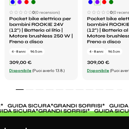
0
(0 recensioni)
0
(0 recens
Pocket bike elettrica per
Pocket bike elett
bambini ROOKIE 24V
bambini ROOKI
(12") | Batteria al litio |
(12") | Batteria al l
Motore brushless 250 W |
Motore brushles
Freno a disco
Freno a disco
4 - 8 anni
96.5 cm
4 - 8 anni
96.5 cm
309,00 €
309,00 €
Disponibile
(Puoi averlo 13.8.)
Disponibile
(Puoi averl
*
GUIDA SICURA
*
GRANDI SORRISI
*
GUIDA 
UIDA SICURA
*
GRANDI SORRISI
*
GUIDA SI