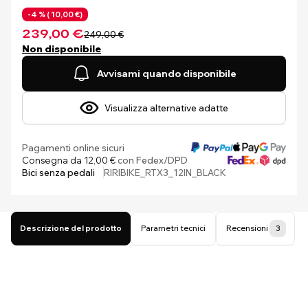
-4 % (
10,00 €)
239,00 €
249,00 €
Non disponibile
Avvisami quando disponibile
Visualizza alternative adatte
Pagamenti online sicuri
Consegna da 12,00 €
con Fedex/DPD
Bici senza pedali
RIRIBIKE_RTX3_12IN_BLACK
Descrizione del prodotto
Parametri tecnici
Recensioni
3