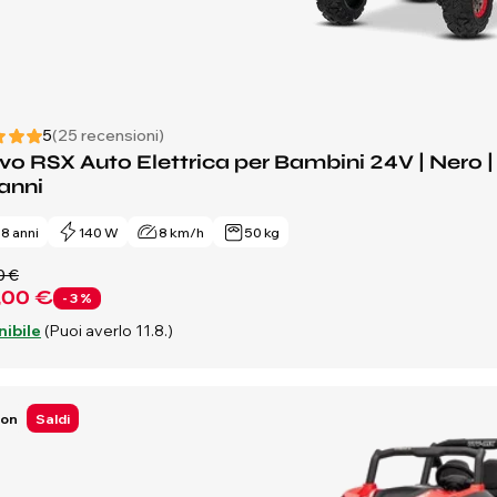
5
(25 recensioni)
o RSX Auto Elettrica per Bambini 24V | Nero | Be
anni
- 8 anni
140 W
8 km/h
50 kg
0 €
,00 €
- 3 %
nibile
(Puoi averlo 11.8.)
Ion
Saldi