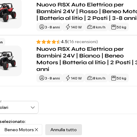
Nuovo RSX Auto Elettrica per
Bambini 24V | Rosso | Beneo Mot
| Batteria al litio | 2 Posti | 3-8 anni
3 - 8 anni
140 W
8 km/h
50 kg
4.5
(16 recensioni)
on
Nuovo RSX Auto Elettrica per
Bambini 24V | Bianco | Beneo
Motors | Batteria al litio | 2 Posti |
anni
3 - 8 anni
140 W
8 km/h
50 kg
r
 selezionato:
Beneo Motors
Annulla tutto