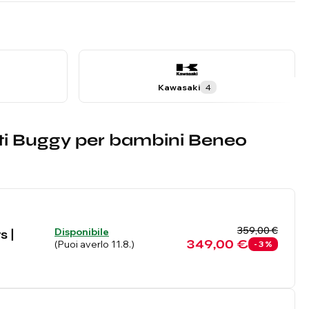
Kawasaki
4
duti Buggy per bambini Beneo
359,00 €
Disponibile
s |
349,00 €
(Puoi averlo 11.8.)
- 3 %