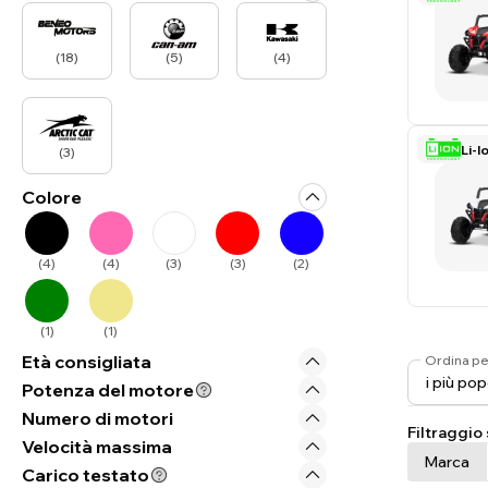
(
18
)
(
5
)
(
4
)
Li-I
(
3
)
Colore
(
4
)
(
4
)
(
3
)
(
3
)
(
2
)
(
1
)
(
1
)
Età consigliata
Ordina pe
Potenza del motore
Numero di motori
Filtraggio
Velocità massima
Marca
Carico testato