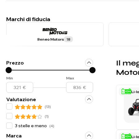
Marchi di fiducia
Beneo Motors
18
Il me
Prezzo
Moto
Min
Max
Li-I
Valutazione
(
13
)
(
1
)
3 stelle e meno
(
4
)
Marca
Li-I