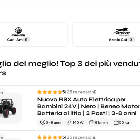
Can-Am
5
Arctic Cat
3
glio del meglio! Top 3 dei più ven
rs
5
(25 recensioni)
on
Nuovo RSX Auto Elettrica per
Bambini 24V | Nero | Beneo Motor
Batteria al litio | 2 Posti | 3-8 anni
3 - 8 anni
140 W
8 km/h
50 kg
5
(25 recensioni)
on