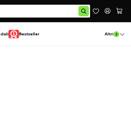
edali
Bestseller
Altri
2