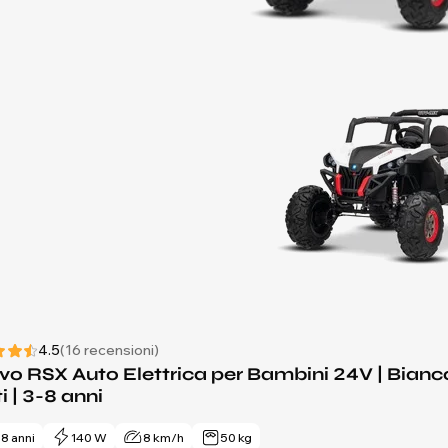
4.5
(16 recensioni)
o RSX Auto Elettrica per Bambini 24V | Bianco |
i | 3-8 anni
- 8 anni
140 W
8 km/h
50 kg