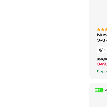
Nuov
3-8 
3 
359,0
349
Dispo
Li-