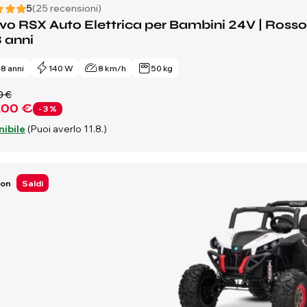
5
(25 recensioni)
o RSX Auto Elettrica per Bambini 24V | Rosso | 
8 anni
- 8 anni
140 W
8 km/h
50 kg
0 €
,00 €
- 3 %
nibile
(Puoi averlo 11.8.)
Ion
Saldi