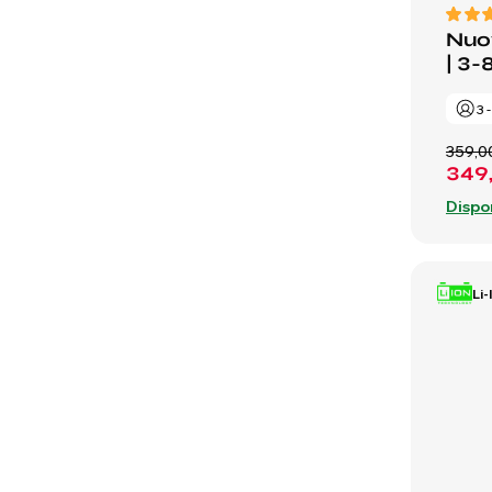
Nuov
| 3-
3 
359,0
349
Dispo
Li-