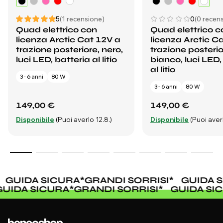
5
(1 recensione)
0
(0 recens
Quad elettrico con
Quad elettrico c
licenza Arctic Cat 12V a
licenza Arctic C
trazione posteriore, nero,
trazione posterio
luci LED, batteria al litio
bianco, luci LED,
al litio
3 - 6 anni
80 W
3 - 6 anni
80 W
149,00 €
149,00 €
Disponibile
(Puoi averlo 12.8.)
Disponibile
(Puoi averl
GUIDA SICURA
*
GRANDI SORRISI
*
GUIDA S
GUIDA SICURA
*
GRANDI SORRISI
*
GUIDA S