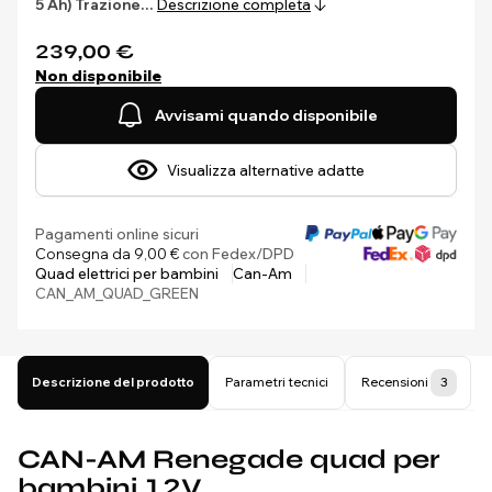
5 Ah)
Trazione…
Descrizione completa
239,00 €
Non disponibile
Avvisami quando disponibile
Visualizza alternative adatte
Pagamenti online sicuri
Consegna da 9,00 €
con Fedex/DPD
Quad elettrici per bambini
Can-Am
CAN_AM_QUAD_GREEN
Descrizione del prodotto
Parametri tecnici
Recensioni
3
CAN-AM Renegade quad per
bambini 12V