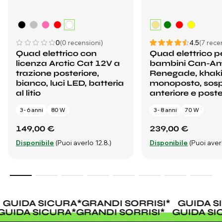
0
(0 recensioni)
4.5
(7 rece
Quad elettrico con
Quad elettrico p
licenza Arctic Cat 12V a
bambini Can-A
trazione posteriore,
Renegade, khaki
bianco, luci LED, batteria
monoposto, sos
al litio
anteriore e poster
3 - 6 anni
80 W
3 - 8 anni
70 W
149,00 €
239,00 €
Disponibile
(Puoi averlo 12.8.)
Disponibile
(Puoi averl
GUIDA SICURA
*
GRANDI SORRISI
*
GUIDA S
GUIDA SICURA
*
GRANDI SORRISI
*
GUIDA S