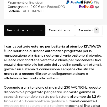
Pagamenti online sicuri
Consegna da 12,00 €
con Fedex/DPD
Batterie
ALLCOMPACT
Descrizione del prodotto
Parametri tecnici
Recensioni
3
Il
caricabatterie esterno per batteria al piombo 12V/6V/2V
è una soluzione di ricarica automatica progettata per la
manutenzione e la ricarica esterna di varie batterie al piombo.
Questo caricabatterie versatile è ideale per mantenere i tuoi
pezzi di ricambio o le batterie dei veicoli in condizioni ottimali,
grazie a un sistema di connessione semplice che utilizza
morsetti a coccodrillo
per un collegamento sicuro e
affidabile ai terminali della batteria.
Operando a una tensione standard di 230 VAC/50Hz, questo
dispositivo è progettato per gestire una vasta gamma di
capacità, rendendolo adatto per batterie al piombo da
1,2 Ah
fino a 63 Ah
. Il caricabatterie gestisce automaticamente il
processo per raggiungere la tensione massima di fine carica