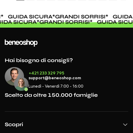
*
GUIDA SICURA
*
GRANDI SORRISI
*
GUIDA
UIDA SICURA
*
GRANDI SORRISI
*
GUIDA SIC
Hai bisogno di consigli?
+421 233 329 795
support@beneoshop.com
Lunedì - Venerdì 7:00 - 16:00
Scelto da oltre 150.000 famiglie
Scopri