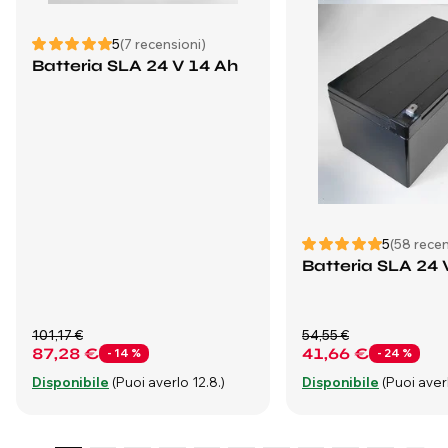
5
(7 recensioni)
Batteria SLA 24 V 14 Ah
5
(58 recen
Batteria SLA 24 
101,17 €
54,55 €
87,28 €
41,66 €
- 14 %
- 24 %
Disponibile
(Puoi averlo 12.8.)
Disponibile
(Puoi averl