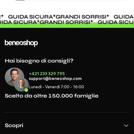
*
GUIDA SICURA
*
GRANDI SORRISI
*
GUIDA
UIDA SICURA
*
GRANDI SORRISI
*
GUIDA SIC
Hai bisogno di consigli?
+421 233 329 795
support@beneoshop.com
Lunedì - Venerdì 7:00 - 16:00
Scelto da oltre 150.000 famiglie
Scopri