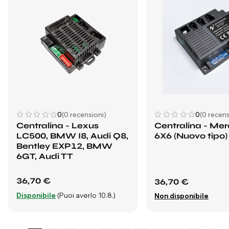
0
(0 recensioni)
0
(0 recens
Centralina - Lexus
Centralina - Me
LC500, BMW I8, Audi Q8,
6X6 (Nuovo tipo)
Bentley EXP12, BMW
6GT, Audi TT
36,70 €
36,70 €
Disponibile
(Puoi averlo 10.8.)
Non disponibile