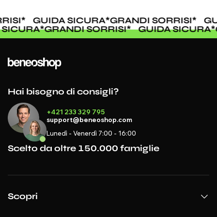
RISI
*
GUIDA SICURA
*
GRANDI SORRISI
*
GU
A SICURA
*
GRANDI SORRISI
*
GUIDA SICURA
Hai bisogno di consigli?
+421 233 329 795
support@beneoshop.com
Lunedì - Venerdì 7:00 - 16:00
Scelto da oltre 150.000 famiglie
Scopri