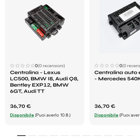
0
(0 recensioni)
0
(0 recens
Centralina - Lexus
Centralina auto e
LC500, BMW I8, Audi Q8,
- Mercedes 540
Bentley EXP12, BMW
6GT, Audi TT
36,70 €
36,70 €
Disponibile
(Puoi averlo 10.8.)
Disponibile
(Puoi averl