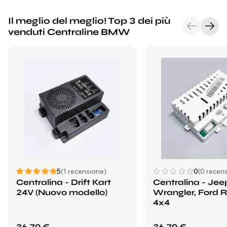
Il meglio del meglio! Top 3 dei più
venduti Centraline BMW
5
(1 recensione)
0
(0 recens
Centralina - Drift Kart
Centralina - Jee
24V (Nuovo modello)
Wrangler, Ford 
4x4
36,70 €
36,70 €