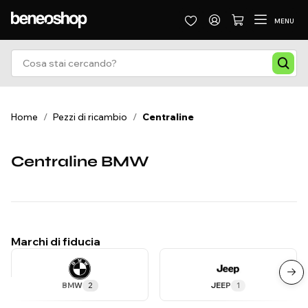
MENU
Home
/
Pezzi di ricambio
/
Centraline
Centraline BMW
Marchi di fiducia
BMW
2
JEEP
1