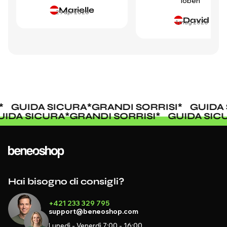
loben"
Marielle
29 apr 2026
David
1 mag 2026
GUIDA SICURA
*
GRANDI SORRISI
*
GUIDA 
UIDA SICURA
*
GRANDI SORRISI
*
GUIDA SI
Hai bisogno di consigli?
+421 233 329 795
support@beneoshop.com
Lunedì - Venerdì 7:00 - 16:00