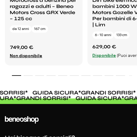
Motocross a benzina per
Dirt bike elettric
ragazzi e adulti – Beneo
bambini 1000 W
Motors Cross GRX Verde
Motors Gazelle V
– 125 cc
Per bambini di 6
| Lim
da 12 anni
167 cm
6 - 10 anni
133 cm
629,00 €
749,00 €
Disponibile
(Puoi averl
Non disponibile
ORRISI
*
GUIDA SICURA
*
GRANDI SORRISI
*
ICURA
*
GRANDI SORRISI
*
GUIDA SICURA
*
GR