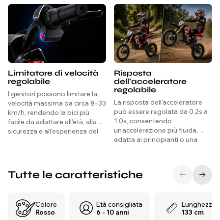
Limitatore di velocità
Risposta
regolabile
dell'acceleratore
regolabile
I genitori possono limitare la
La risposta dell'acceleratore
velocità massima da circa 8–33
può essere regolata da 0,2s a
km/h, rendendo la bici più
1,0s, consentendo
facile da adattare all'età, alla
un'accelerazione più fluida
sicurezza e all'esperienza del
adatta ai principianti o una
ciclista.
reazione più veloce e sportiva.
Tutte le caratteristiche
Colore
Età consigliata
Lunghezza
Rosso
6 - 10 anni
133 cm