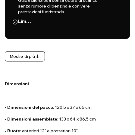
Guida silenziosa senza odore di scarico,
senza rumore di benzina e con vere
prestazioni fuoristrada
Lim…
Mostra di più
Dimensioni
•
Dimensioni del pacco
: 120,5 x 37 x 65 cm
•
Dimensioni assemblate
: 133 x 64 x 86,5 cm
•
Ruote
: anteriori 12" e posteriori 10"