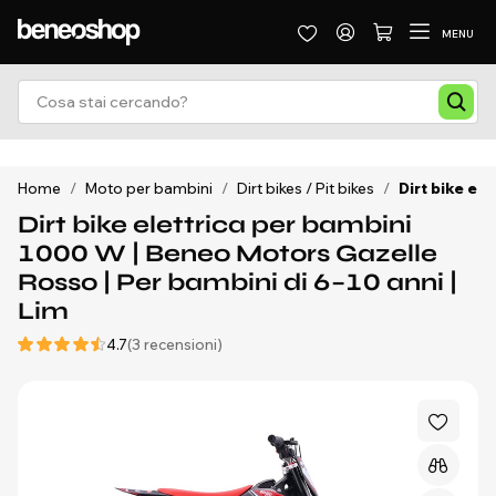
MENU
Home
/
Moto per bambini
/
Dirt bikes / Pit bikes
/
Dirt bike el
Dirt bike elettrica per bambini
1000 W | Beneo Motors Gazelle
Rosso | Per bambini di 6–10 anni |
Lim
4.7
(3 recensioni)