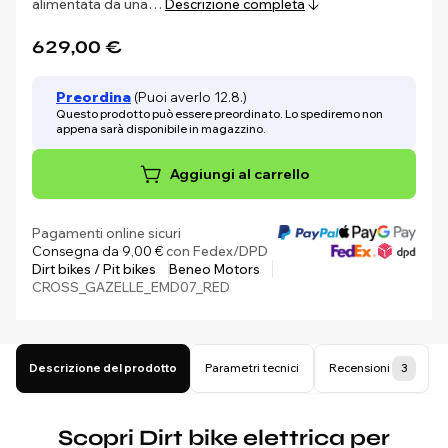
alimentata da una…
Descrizione completa
629,00 €
Preordina
(Puoi averlo 12.8.)
Questo prodotto può essere preordinato. Lo spediremo non
appena sarà disponibile in magazzino.
Aggiungi al carrello
Pagamenti online sicuri
Consegna da 9,00 €
con Fedex/DPD
Dirt bikes / Pit bikes
Beneo Motors
CROSS_GAZELLE_EMD07_RED
Descrizione del prodotto
Parametri tecnici
Recensioni
3
Scopri Dirt bike elettrica per